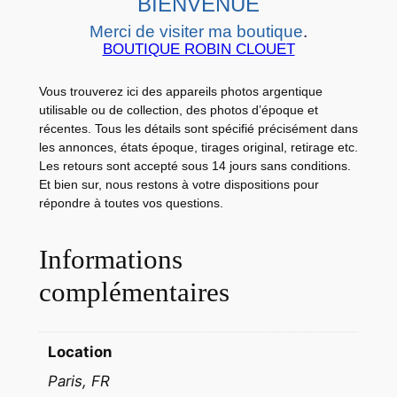
E
BIENVENUE
N
Merci de visiter ma boutique
.
U
BOUTIQUE ROBIN CLOUET
A
R
Vous trouverez ici des appareils photos argentique
utilisable ou de collection, des photos d’époque et
T
récentes. Tous les détails sont spécifié précisément dans
I
les annonces, états époque, tirages original, retirage etc.
S
Les retours sont accepté sous 14 jours sans conditions.
T
Et bien sur, nous restons à votre dispositions pour
répondre à toutes vos questions.
I
Q
Informations
U
E
complémentaires
A
c
t
Location
r
Paris, FR
i