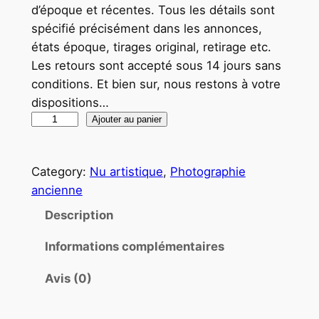
d’époque et récentes. Tous les détails sont
spécifié précisément dans les annonces,
états époque, tirages original, retirage etc.
Les retours sont accepté sous 14 jours sans
conditions. Et bien sur, nous restons à votre
dispositions…
q
Ajouter au panier
u
a
Category:
Nu artistique
, 
Photographie
n
ancienne
t
i
Description
t
Informations complémentaires
é
d
Avis (0)
e
P