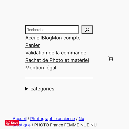
Aller
au
contenu
Recherche
Accueil
Blog
Mon compte
Panier
Validation de la commande
Rachat de Photo et matériel
Mention légal
categories
Accueil
/
Photographie ancienne
/
Nu
Save
artistique
/ PHOTO France FEMME NUE NU