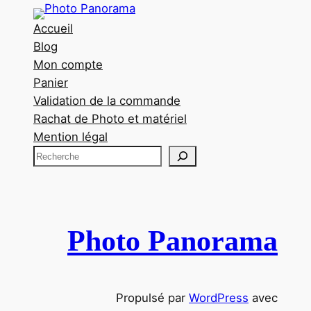
Accueil
Blog
Mon compte
Panier
Validation de la commande
Rachat de Photo et matériel
Mention légal
R
e
c
h
e
Photo Panorama
r
c
h
Propulsé par
WordPress
avec
e