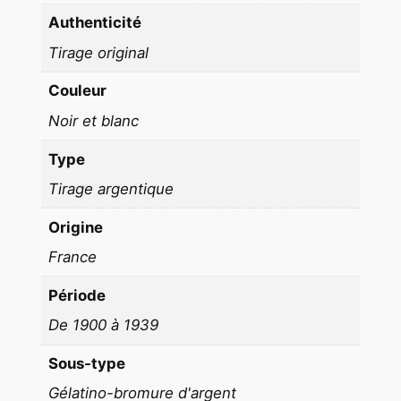
c
Authenticité
e
Tirage original
M
u
Couleur
s
Noir et blanc
i
c
Type
H
Tirage argentique
a
Origine
l
l
France
C
Période
A
R
De 1900 à 1939
A
Sous-type
V
O
Gélatino-bromure d'argent