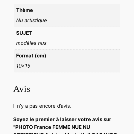
C
Thème
1
0
Nu artistique
X
SUJET
1
modèles nus
5
c
Format (cm)
m
10×15
Avis
Il n’y a pas encore d’avis.
Soyez le premier à laisser votre avis sur
“PHOTO France FEMME NUE NU