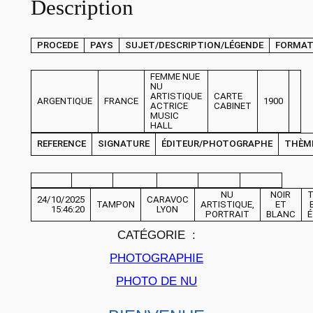
Description
H
O
T
PROCEDE
PAYS
SUJET/DESCRIPTION/LÉGENDE
FORMA
O
F
FEMME NUE
NU
r
ARTISTIQUE
CARTE
ARGENTIQUE
FRANCE
1900
ACTRICE
CABINET
a
MUSIC
HALL
n
REFERENCE
SIGNATURE
ÉDITEUR/PHOTOGRAPHE
THÈM
c
e
F
NU
NOIR
24/10/2025
CARAVOC
E
TAMPON
ARTISTIQUE,
ET
15:46:20
LYON
PORTRAIT
BLANC
M
CATÉGORIE :
M
PHOTOGRAPHIE
E
N
PHOTO DE NU
U