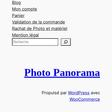
Blog
Mon compte
Panier
Validation de la commande
Rachat de Photo et matériel
Mention légal
R
e
c
h
e
Photo Panorama
r
c
h
Propulsé par
WordPress
avec
e
WooCommerce