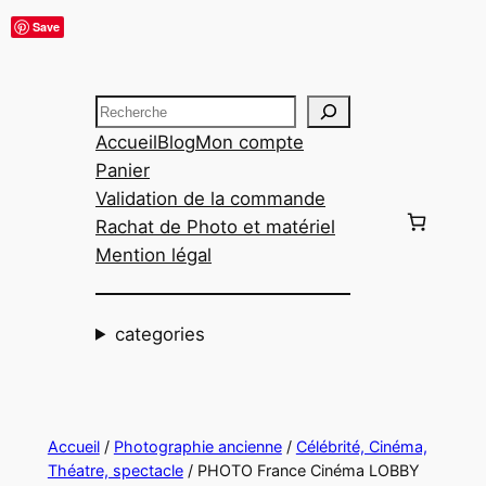
Aller
Save
au
contenu
Recherche
Accueil
Blog
Mon compte
Panier
Validation de la commande
Rachat de Photo et matériel
Mention légal
categories
Accueil
/
Photographie ancienne
/
Célébrité, Cinéma,
Théatre, spectacle
/ PHOTO France Cinéma LOBBY