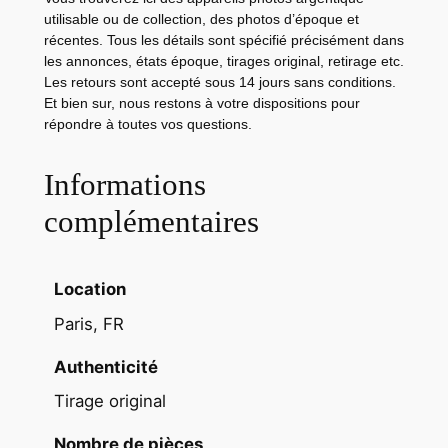
O
utilisable ou de collection, des photos d’époque et
B
récentes. Tous les détails sont spécifié précisément dans
les annonces, états époque, tirages original, retirage etc.
B
Les retours sont accepté sous 14 jours sans conditions.
Y
Et bien sur, nous restons à votre dispositions pour
C
répondre à toutes vos questions.
A
R
Informations
D
complémentaires
S
L
A
Location
H
Paris, FR
O
R
Authenticité
S
Tirage original
E
2
Nombre de pièces