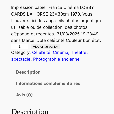
Impression papier France Cinéma LOBBY
CARDS LA HORSE 23X30cm 1970. Vous
trouverez ici des appareils photos argentique
utilisable ou de collection, des photos
d’époque et récentes. 31/08/2025 19:28:49
sans Marcel Dole célébrité Couleur bon état.
q
Ajouter au panier
Category:
Célébrité, Cinéma, Théatre,
u
spectacle
, 
Photographie ancienne
a
n
Description
t
i
Informations complémentaires
t
é
Avis (0)
d
e
Description
P