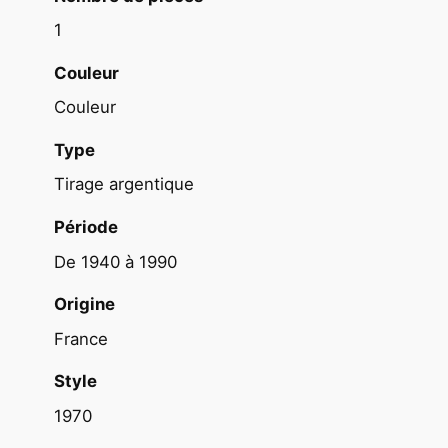
3
1
X
3
Couleur
0
Couleur
c
m
Type
1
Tirage argentique
9
7
Période
0
De 1940 à 1990
J
e
Origine
a
France
n
G
Style
a
1970
b