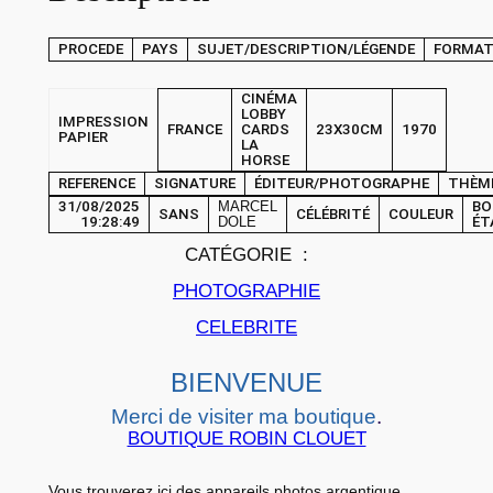
H
PROCEDE
PAYS
SUJET/DESCRIPTION/LÉGENDE
FORMA
O
T
CINÉMA
O
LOBBY
IMPRESSION
FRANCE
CARDS
23X30CM
1970
F
PAPIER
LA
HORSE
r
REFERENCE
SIGNATURE
ÉDITEUR/PHOTOGRAPHE
THÈM
a
31/08/2025
MARCEL
BO
SANS
CÉLÉBRITÉ
COULEUR
n
19:28:49
DOLE
ÉT
c
CATÉGORIE :
e
PHOTOGRAPHIE
C
CELEBRITE
i
n
BIENVENUE
é
Merci de visiter ma boutique
.
m
BOUTIQUE ROBIN CLOUET
a
L
Vous trouverez ici des appareils photos argentique