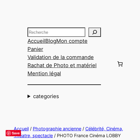
Aller
au
contenu
Recherche
Accueil
Blog
Mon compte
Panier
Validation de la commande
Rachat de Photo et matériel
Mention légal
categories
Accueil
/
Photographie ancienne
/
Célébrité, Cinéma,
Save
Théatre, spectacle
/ PHOTO France Cinéma LOBBY