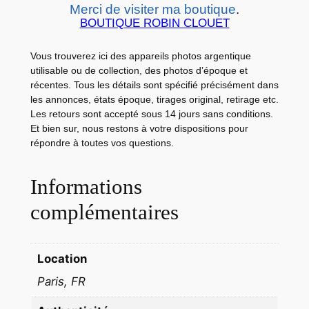
a
Merci de visiter ma boutique
.
BOUTIQUE ROBIN CLOUET
L
O
Vous trouverez ici des appareils photos argentique
B
utilisable ou de collection, des photos d’époque et
B
récentes. Tous les détails sont spécifié précisément dans
Y
les annonces, états époque, tirages original, retirage etc.
Les retours sont accepté sous 14 jours sans conditions.
C
Et bien sur, nous restons à votre dispositions pour
A
répondre à toutes vos questions.
R
D
Informations
S
L
complémentaires
A
H
Location
O
R
Paris, FR
S