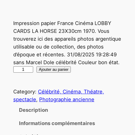
Impression papier France Cinéma LOBBY
CARDS LA HORSE 23X30cm 1970. Vous
trouverez ici des appareils photos argentique
utilisable ou de collection, des photos
d’époque et récentes. 31/08/2025 19:28:49
sans Marcel Dole célébrité Couleur bon état.
q
Ajouter au panier
u
a
Category:
Célébrité, Cinéma, Théatre,
n
spectacle
, 
Photographie ancienne
t
i
Description
t
Informations complémentaires
é
d