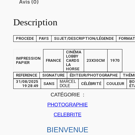
Avis (0)
e
P
Description
H
O
T
PROCEDE
PAYS
SUJET/DESCRIPTION/LÉGENDE
FORMA
O
F
CINÉMA
LOBBY
IMPRESSION
r
FRANCE
CARDS
23X30CM
1970
PAPIER
LA
a
HORSE
n
REFERENCE
SIGNATURE
ÉDITEUR/PHOTOGRAPHE
THÈM
31/08/2025
MARCEL
BO
c
SANS
CÉLÉBRITÉ
COULEUR
19:28:49
DOLE
ÉT
e
CATÉGORIE :
C
PHOTOGRAPHIE
i
CELEBRITE
n
é
BIENVENUE
m