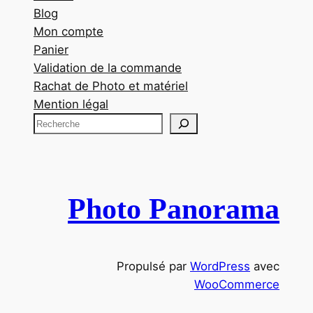
Blog
Mon compte
Panier
Validation de la commande
Rachat de Photo et matériel
Mention légal
R
e
c
h
e
Photo Panorama
r
c
h
Propulsé par
WordPress
avec
e
WooCommerce