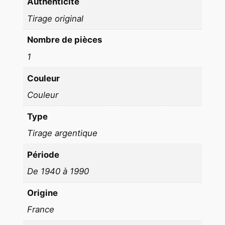
Authenticité
E
2
Tirage original
3
Nombre de pièces
X
3
1
0
Couleur
c
m
Couleur
1
Type
9
Tirage argentique
7
0
Période
J
De 1940 à 1990
e
a
Origine
n
France
G
a