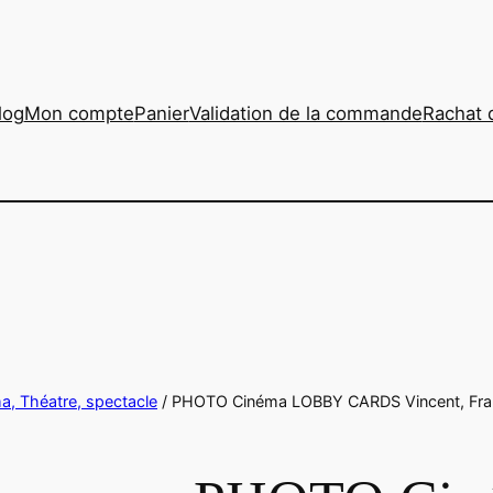
log
Mon compte
Panier
Validation de la commande
Rachat 
ma, Théatre, spectacle
/ PHOTO Cinéma LOBBY CARDS Vincent, Franç