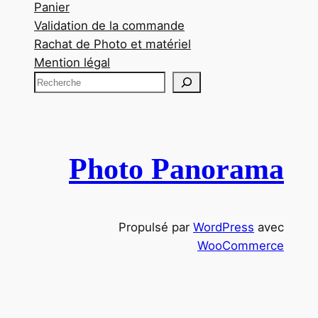
Panier
Validation de la commande
Rachat de Photo et matériel
Mention légal
R
e
c
h
e
Photo Panorama
r
c
h
Propulsé par
WordPress
avec
e
WooCommerce