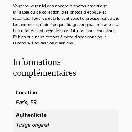
R
Vous trouverez ici des appareils photos argentique
D
utilisable ou de collection, des photos d’époque et
récentes. Tous les détails sont spécifié précisément dans
S
les annonces, états époque, tirages original, retirage etc.
S
Les retours sont accepté sous 14 jours sans conditions.
T
Et bien sur, nous restons à votre dispositions pour
I
répondre à toutes vos questions.
L
E
Informations
T
complémentaires
T
O
2
Location
3
Paris, FR
X
2
Authenticité
9
Tirage original
c