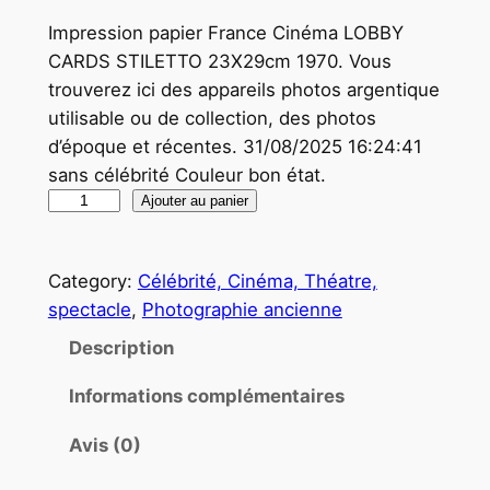
Impression papier France Cinéma LOBBY
CARDS STILETTO 23X29cm 1970. Vous
trouverez ici des appareils photos argentique
utilisable ou de collection, des photos
d’époque et récentes. 31/08/2025 16:24:41
sans célébrité Couleur bon état.
q
Ajouter au panier
u
a
Category:
Célébrité, Cinéma, Théatre,
n
spectacle
, 
Photographie ancienne
t
i
Description
t
Informations complémentaires
é
d
Avis (0)
e
P