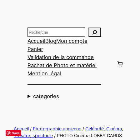
Aller
au
contenu
Recherche
Accueil
Blog
Mon compte
Panier
Validation de la commande
Rachat de Photo et matériel
Mention légal
categories
Accueil
/
Photographie ancienne
/
Célébrité, Cinéma,
Save
Théatre, spectacle
/ PHOTO Cinéma LOBBY CARDS