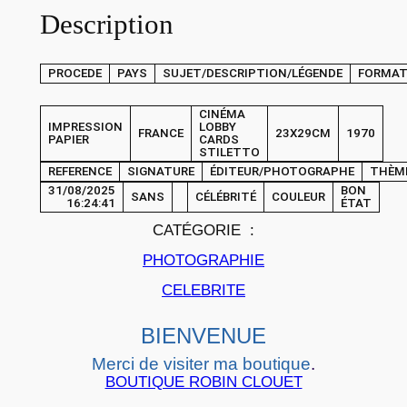
Description
H
O
T
PROCEDE
PAYS
SUJET/DESCRIPTION/LÉGENDE
FORMA
O
C
CINÉMA
IMPRESSION
LOBBY
FRANCE
23X29CM
1970
i
PAPIER
CARDS
STILETTO
n
REFERENCE
SIGNATURE
ÉDITEUR/PHOTOGRAPHE
THÈM
é
31/08/2025
BON
SANS
CÉLÉBRITÉ
COULEUR
16:24:41
ÉTAT
m
CATÉGORIE :
a
L
PHOTOGRAPHIE
O
CELEBRITE
B
B
BIENVENUE
Y
Merci de visiter ma boutique
.
C
BOUTIQUE ROBIN CLOUET
A