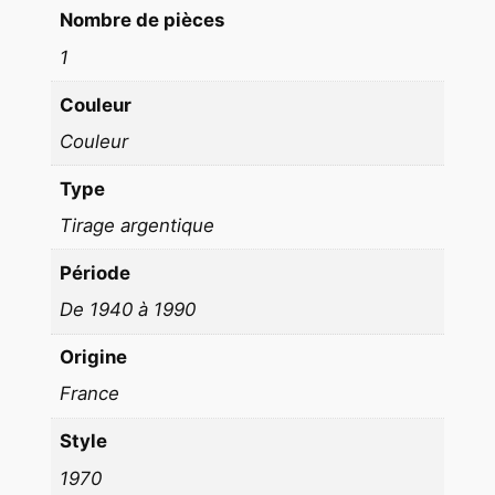
m
Nombre de pièces
1
1
9
7
Couleur
0
Couleur
Type
Tirage argentique
Période
De 1940 à 1990
Origine
France
Style
1970