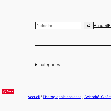
Aller
au
contenu
Recherche
Accueil
B
categories
Save
Accueil
/
Photographie ancienne
/
Célébrité, Ciné