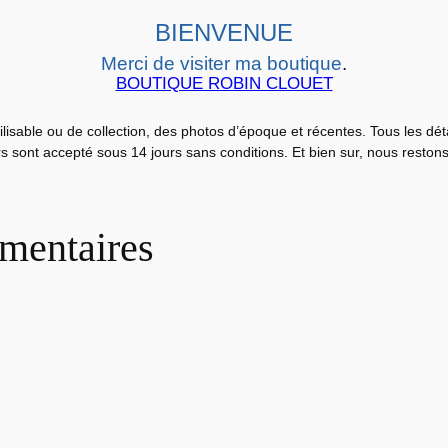
m
BIENVENUE
a
Merci de visiter ma boutique
.
L
BOUTIQUE ROBIN CLOUET
O
B
ilisable ou de collection, des photos d’époque et récentes. Tous les dé
B
urs sont accepté sous 14 jours sans conditions. Et bien sur, nous reston
Y
C
A
mentaires
R
D
S
S
T
I
L
E