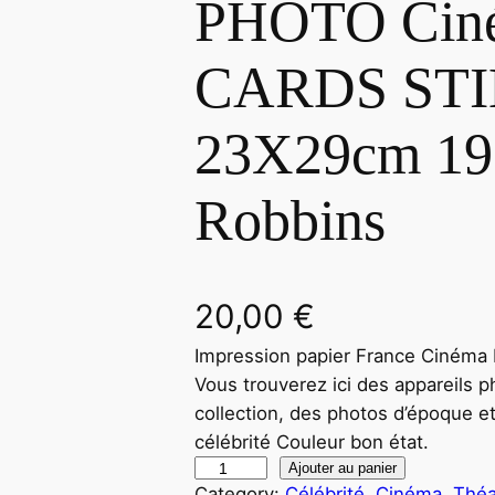
PHOTO Cin
CARDS ST
23X29cm 19
Robbins
20,00
€
Impression papier France Ciné
Vous trouverez ici des appareils p
collection, des photos d’époque e
célébrité Couleur bon état.
q
Ajouter au panier
Category:
Célébrité, Cinéma, Théa