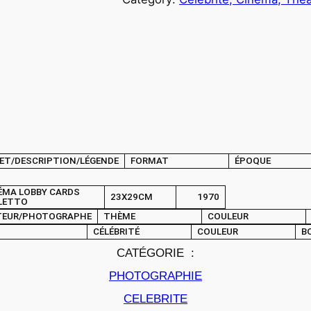
u
a
n
t
i
t
é
d
e
ET/DESCRIPTION/LÉGENDE
FORMAT
ÉPOQUE
P
H
ÉMA LOBBY CARDS
23X29CM
1970
O
LETTO
TEUR/PHOTOGRAPHE
THÈME
COULEUR
T
CÉLÉBRITÉ
COULEUR
B
O
CATÉGORIE :
C
i
PHOTOGRAPHIE
n
CELEBRITE
é