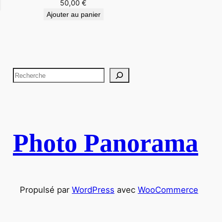
50,00
€
Ajouter au panier
R
e
c
h
e
Photo Panorama
r
c
h
e
Propulsé par
WordPress
avec
WooCommerce