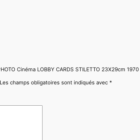
o
l
d
R
o
b
b
i
n
sur “PHOTO Cinéma LOBBY CARDS STILETTO 23X29cm 1970 
s
Les champs obligatoires sont indiqués avec
*