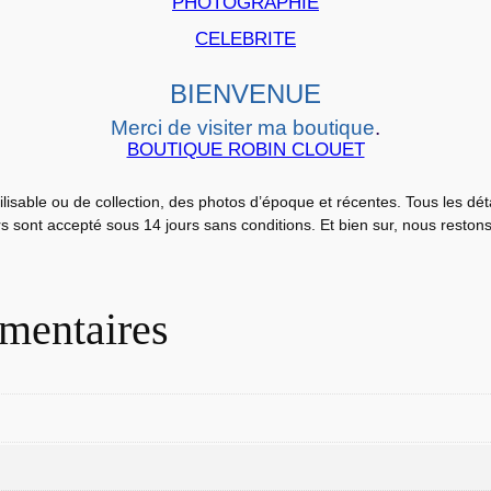
i
PHOTOGRAPHIE
n
CELEBRITE
é
m
BIENVENUE
a
Merci de visiter ma boutique
.
L
BOUTIQUE ROBIN CLOUET
O
B
ilisable ou de collection, des photos d’époque et récentes. Tous les dé
urs sont accepté sous 14 jours sans conditions. Et bien sur, nous reston
B
Y
C
A
mentaires
R
D
S
P
o
u