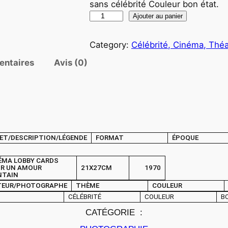
sans célébrité Couleur bon état.
q
Ajouter au panier
u
a
Category:
Célébrité, Cinéma, Théa
n
entaires
Avis (0)
t
i
t
é
d
e
ET/DESCRIPTION/LÉGENDE
FORMAT
ÉPOQUE
P
ÉMA LOBBY CARDS
H
R UN AMOUR
21X27CM
1970
O
NTAIN
TEUR/PHOTOGRAPHE
THÈME
COULEUR
T
CÉLÉBRITÉ
COULEUR
B
O
CATÉGORIE :
C