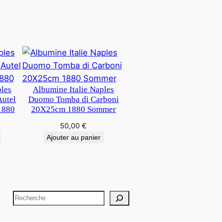
ples
Albumine Italie Naples
Autel
Duomo Tomba di Carboni
1880
20X25cm 1880 Sommer
50,00
€
Ajouter au panier
R
e