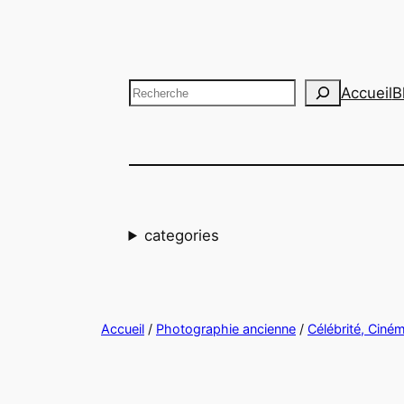
Aller
au
contenu
Recherche
Accueil
B
categories
Accueil
/
Photographie ancienne
/
Célébrité, Ciné