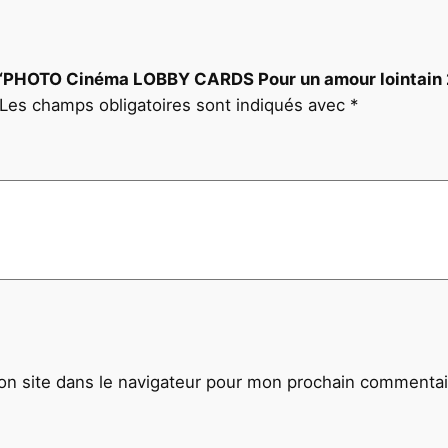
1
X
2
sur “PHOTO Cinéma LOBBY CARDS Pour un amour lointai
7
Les champs obligatoires sont indiqués avec
*
c
m
1
9
7
0
J
e
a
n
R
n site dans le navigateur pour mon prochain commentai
o
c