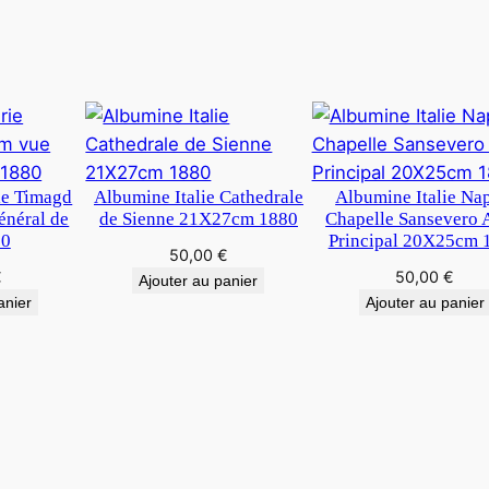
h
e
f
o
r
t
ie Timagd
Albumine Italie Cathedrale
Albumine Italie Na
néral de
de Sienne 21X27cm 1880
Chapelle Sansevero 
80
Principal 20X25cm 
50,00
€
€
50,00
€
Ajouter au panier
anier
Ajouter au panier