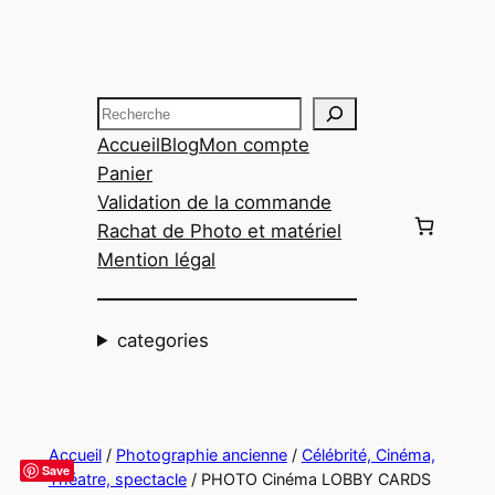
Aller
au
contenu
Recherche
Accueil
Blog
Mon compte
Panier
Validation de la commande
Rachat de Photo et matériel
Mention légal
categories
Accueil
/
Photographie ancienne
/
Célébrité, Cinéma,
Save
Théatre, spectacle
/ PHOTO Cinéma LOBBY CARDS