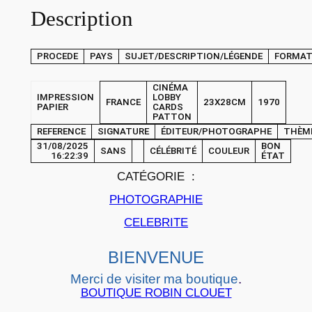
Description
H
O
T
PROCEDE
PAYS
SUJET/DESCRIPTION/LÉGENDE
FORMA
O
C
CINÉMA
IMPRESSION
LOBBY
FRANCE
23X28CM
1970
i
PAPIER
CARDS
PATTON
n
REFERENCE
SIGNATURE
ÉDITEUR/PHOTOGRAPHE
THÈM
é
31/08/2025
BON
SANS
CÉLÉBRITÉ
COULEUR
16:22:39
ÉTAT
m
CATÉGORIE :
a
L
PHOTOGRAPHIE
O
CELEBRITE
B
B
BIENVENUE
Y
Merci de visiter ma boutique
.
C
BOUTIQUE ROBIN CLOUET
A