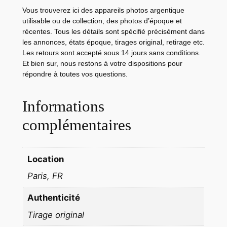
R
Vous trouverez ici des appareils photos argentique
D
utilisable ou de collection, des photos d’époque et
récentes. Tous les détails sont spécifié précisément dans
S
les annonces, états époque, tirages original, retirage etc.
P
Les retours sont accepté sous 14 jours sans conditions.
a
Et bien sur, nous restons à votre dispositions pour
t
répondre à toutes vos questions.
t
o
Informations
n
complémentaires
2
3
X
Location
2
Paris, FR
8
c
Authenticité
m
Tirage original
1