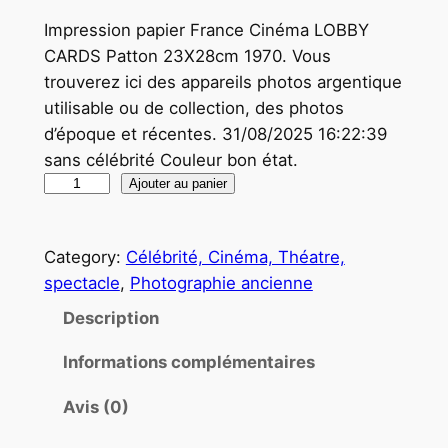
Impression papier France Cinéma LOBBY
CARDS Patton 23X28cm 1970. Vous
trouverez ici des appareils photos argentique
utilisable ou de collection, des photos
d’époque et récentes. 31/08/2025 16:22:39
sans célébrité Couleur bon état.
q
Ajouter au panier
u
a
Category:
Célébrité, Cinéma, Théatre,
n
spectacle
, 
Photographie ancienne
t
i
Description
t
Informations complémentaires
é
d
Avis (0)
e
P