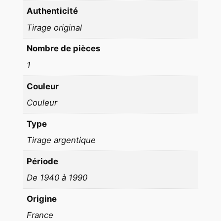
8
Authenticité
c
Tirage original
m
1
Nombre de pièces
9
1
7
0
Couleur
S
Couleur
t
e
Type
v
Tirage argentique
e
M
Période
c
De 1940 à 1990
Q
u
Origine
e
France
e