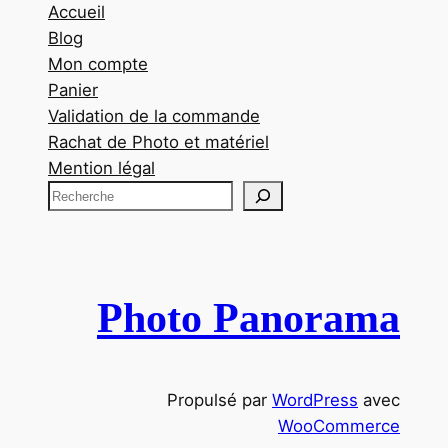
Accueil
Blog
Mon compte
Panier
Validation de la commande
Rachat de Photo et matériel
Mention légal
R
e
c
h
e
Photo Panorama
r
c
h
Propulsé par
WordPress
avec
e
WooCommerce