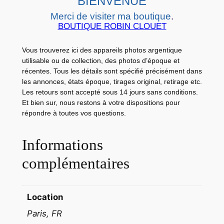
BIENVENUE
C
Merci de visiter ma boutique
.
A
BOUTIQUE ROBIN CLOUET
R
D
Vous trouverez ici des appareils photos argentique
S
utilisable ou de collection, des photos d’époque et
P
récentes. Tous les détails sont spécifié précisément dans
les annonces, états époque, tirages original, retirage etc.
A
Les retours sont accepté sous 14 jours sans conditions.
P
Et bien sur, nous restons à votre dispositions pour
I
répondre à toutes vos questions.
L
L
Informations
O
complémentaires
N
2
2
Location
X
Paris, FR
2