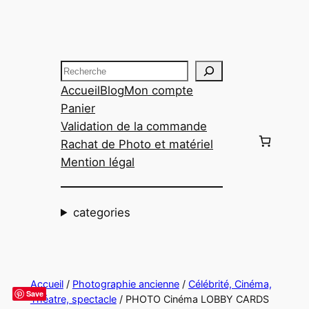
Aller
au
contenu
Recherche
Accueil
Blog
Mon compte
Panier
Validation de la commande
Rachat de Photo et matériel
Mention légal
categories
Accueil
/
Photographie ancienne
/
Célébrité, Cinéma,
Save
Théatre, spectacle
/ PHOTO Cinéma LOBBY CARDS