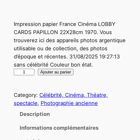
Impression papier France Cinéma LOBBY
CARDS PAPILLON 22X28cm 1970. Vous
trouverez ici des appareils photos argentique
utilisable ou de collection, des photos
d’époque et récentes. 31/08/2025 19:27:13
sans célébrité Couleur bon état.
q
Ajouter au panier
u
a
Category:
Célébrité, Cinéma, Théatre,
n
spectacle
, 
Photographie ancienne
t
i
Description
t
Informations complémentaires
é
d