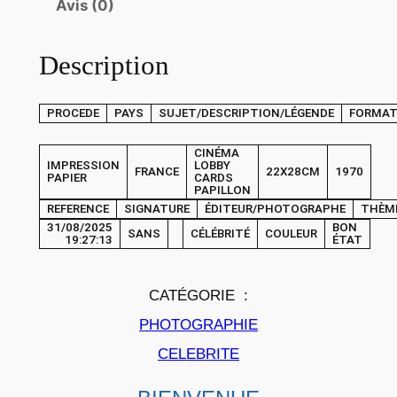
Avis (0)
e
P
Description
H
O
T
PROCEDE
PAYS
SUJET/DESCRIPTION/LÉGENDE
FORMA
O
C
CINÉMA
IMPRESSION
LOBBY
FRANCE
22X28CM
1970
i
PAPIER
CARDS
PAPILLON
n
REFERENCE
SIGNATURE
ÉDITEUR/PHOTOGRAPHE
THÈM
é
31/08/2025
BON
SANS
CÉLÉBRITÉ
COULEUR
19:27:13
ÉTAT
m
a
L
CATÉGORIE :
O
PHOTOGRAPHIE
B
CELEBRITE
B
Y