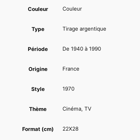
m
Couleur
Couleur
i
n
2
Tirage argentique
Type
2
X
De 1940 à 1990
Période
2
8
c
France
Origine
m
1
1970
Style
9
6
0
Cinéma, TV
Thème
B
e
22X28
Format (cm)
r