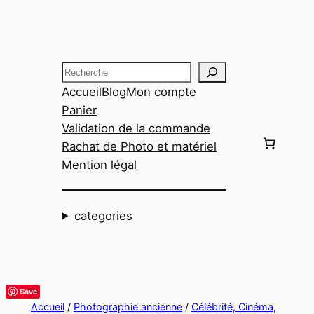
Aller
au
contenu
Recherche
Accueil
Blog
Mon compte
Panier
Validation de la commande
Rachat de Photo et matériel
Mention légal
categories
Save
Accueil
/
Photographie ancienne
/
Célébrité, Cinéma,