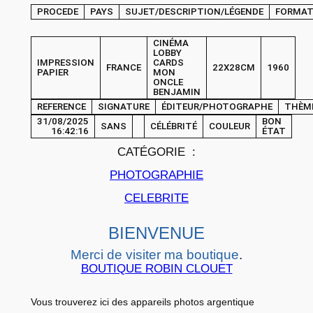
PROCEDE
PAYS
SUJET/DESCRIPTION/LÉGENDE
FORMA
P
H
CINÉMA
O
LOBBY
IMPRESSION
CARDS
FRANCE
22X28CM
1960
T
PAPIER
MON
ONCLE
O
BENJAMIN
C
REFERENCE
SIGNATURE
ÉDITEUR/PHOTOGRAPHE
THÈM
31/08/2025
BON
i
SANS
CÉLÉBRITÉ
COULEUR
16:42:16
ÉTAT
n
CATÉGORIE :
é
PHOTOGRAPHIE
m
a
CELEBRITE
L
BIENVENUE
O
B
Merci de visiter ma boutique
.
BOUTIQUE ROBIN CLOUET
B
Y
Vous trouverez ici des appareils photos argentique
C