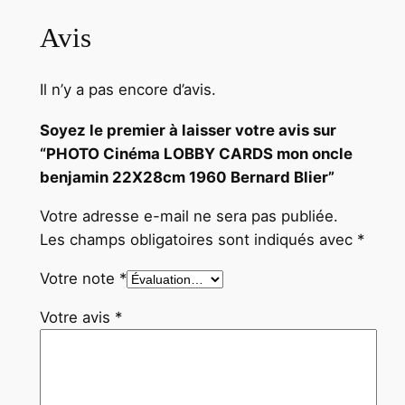
n
a
Avis
r
d
Il n’y a pas encore d’avis.
B
l
Soyez le premier à laisser votre avis sur
i
“PHOTO Cinéma LOBBY CARDS mon oncle
e
benjamin 22X28cm 1960 Bernard Blier”
r
Votre adresse e-mail ne sera pas publiée.
Les champs obligatoires sont indiqués avec
*
Votre note
*
Votre avis
*