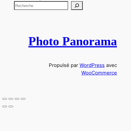
R
e
c
h
e
Photo Panorama
r
c
h
Propulsé par
WordPress
avec
e
WooCommerce