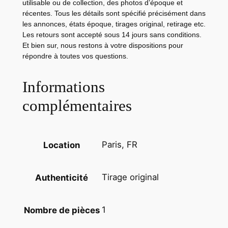
utilisable ou de collection, des photos d’époque et
A
récentes. Tous les détails sont spécifié précisément dans
R
les annonces, états époque, tirages original, retirage etc.
D
Les retours sont accepté sous 14 jours sans conditions.
Et bien sur, nous restons à votre dispositions pour
S
répondre à toutes vos questions.
m
o
Informations
n
o
complémentaires
n
c
l
Paris, FR
Location
e
b
Tirage original
Authenticité
e
n
j
1
Nombre de pièces
a