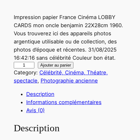
Impression papier France Cinéma LOBBY
CARDS mon oncle benjamin 22X28cm 1960.
Vous trouverez ici des appareils photos
argentique utilisable ou de collection, des
photos d’époque et récentes. 31/08/2025
16:42:16 sans célébrité Couleur bon état.
q
Ajouter au panier
Category:
Célébrité, Cinéma, Théatre,
u
spectacle
, 
Photographie ancienne
a
n
Description
t
Informations complémentaires
i
Avis (0)
t
é
Description
d
e