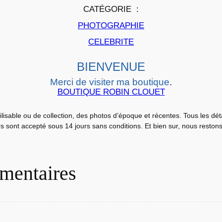
i
CATÉGORIE :
n
PHOTOGRAPHIE
é
m
CELEBRITE
a
L
BIENVENUE
O
Merci de visiter ma boutique
.
B
BOUTIQUE ROBIN CLOUET
B
Y
ilisable ou de collection, des photos d’époque et récentes. Tous les dé
urs sont accepté sous 14 jours sans conditions. Et bien sur, nous reston
C
A
R
mentaires
D
S
M
A
I