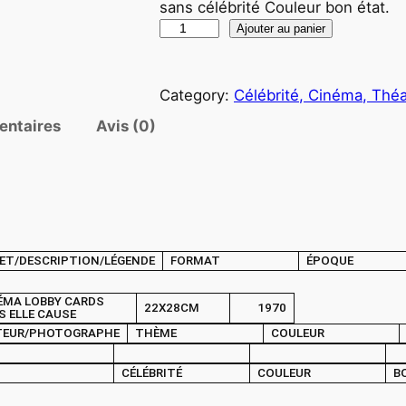
sans célébrité Couleur bon état.
q
Ajouter au panier
u
a
Category:
Célébrité, Cinéma, Théa
n
t
entaires
Avis (0)
i
t
é
d
e
ET/DESCRIPTION/LÉGENDE
FORMAT
ÉPOQUE
P
H
ÉMA LOBBY CARDS
22X28CM
1970
O
S ELLE CAUSE
TEUR/PHOTOGRAPHE
THÈME
COULEUR
T
O
CÉLÉBRITÉ
COULEUR
B
C