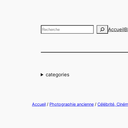
Aller
au
contenu
Recherche
Accueil
B
categories
Accueil
/
Photographie ancienne
/
Célébrité, Ciné