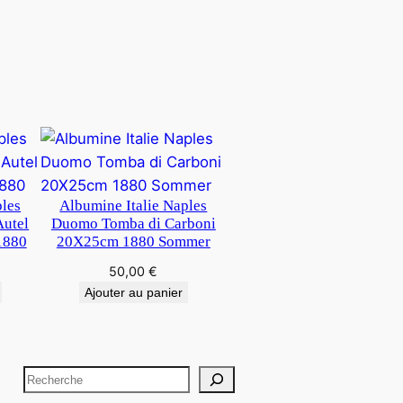
ples
Albumine Italie Naples
Autel
Duomo Tomba di Carboni
1880
20X25cm 1880 Sommer
50,00
€
Ajouter au panier
R
e