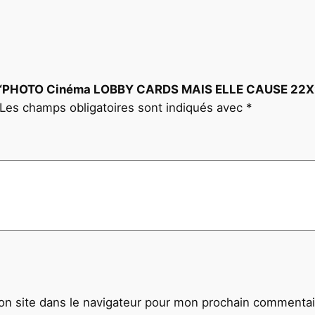
1
9
7
0
B
s sur “PHOTO Cinéma LOBBY CARDS MAIS ELLE CAUSE 2
L
Les champs obligatoires sont indiqués avec
*
I
E
R
G
I
R
A
R
D
O
n site dans le navigateur pour mon prochain commentai
T