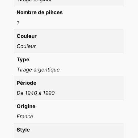
3
0
Nombre de pièces
c
1
m
1
Couleur
9
Couleur
7
Type
0
Tirage argentique
Période
De 1940 à 1990
Origine
France
Style