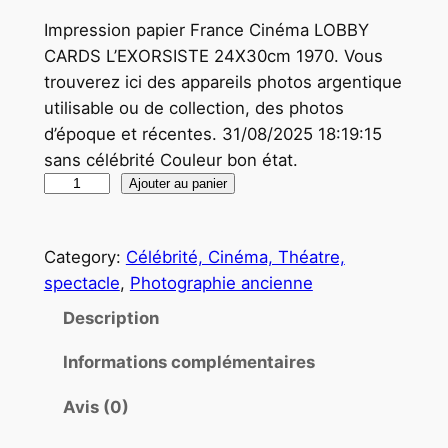
Impression papier France Cinéma LOBBY
CARDS L’EXORSISTE 24X30cm 1970. Vous
trouverez ici des appareils photos argentique
utilisable ou de collection, des photos
d’époque et récentes. 31/08/2025 18:19:15
sans célébrité Couleur bon état.
q
Ajouter au panier
u
a
Category:
Célébrité, Cinéma, Théatre,
n
spectacle
, 
Photographie ancienne
t
i
Description
t
Informations complémentaires
é
d
Avis (0)
e
P