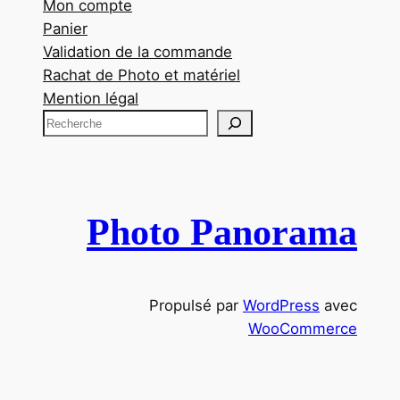
Mon compte
Panier
Validation de la commande
Rachat de Photo et matériel
Mention légal
R
e
c
h
e
Photo Panorama
r
c
h
Propulsé par
WordPress
avec
e
WooCommerce