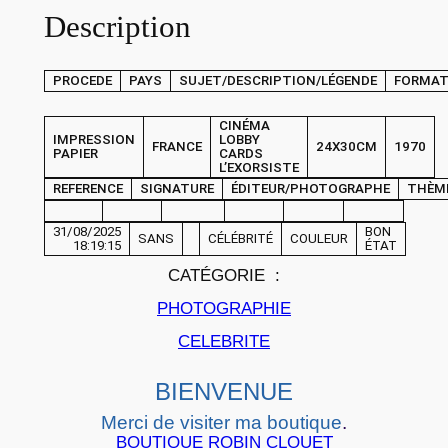
Description
H
O
T
PROCEDE
PAYS
SUJET/DESCRIPTION/LÉGENDE
FORMA
O
C
CINÉMA
IMPRESSION
LOBBY
FRANCE
24X30CM
1970
i
PAPIER
CARDS
L’EXORSISTE
n
REFERENCE
SIGNATURE
ÉDITEUR/PHOTOGRAPHE
THÈM
é
m
31/08/2025
BON
SANS
CÉLÉBRITÉ
COULEUR
18:19:15
ÉTAT
a
CATÉGORIE :
L
PHOTOGRAPHIE
O
B
CELEBRITE
B
Y
BIENVENUE
C
Merci de visiter ma boutique
.
A
BOUTIQUE ROBIN CLOUET