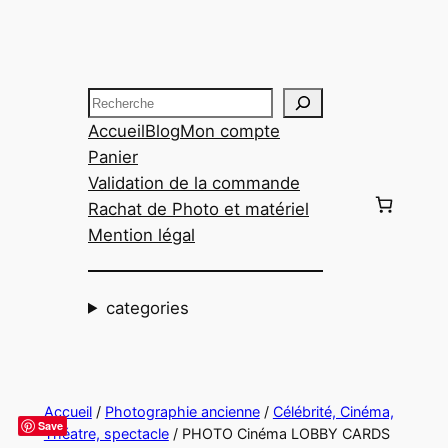
Aller
au
contenu
Recherche
Accueil
Blog
Mon compte
Panier
Validation de la commande
Rachat de Photo et matériel
Mention légal
categories
Accueil
/
Photographie ancienne
/
Célébrité, Cinéma,
Save
Théatre, spectacle
/ PHOTO Cinéma LOBBY CARDS