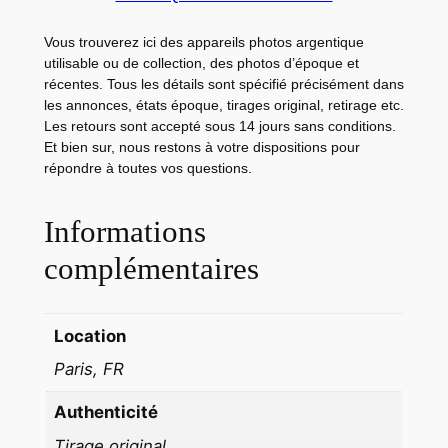
R
D
Vous trouverez ici des appareils photos argentique
utilisable ou de collection, des photos d’époque et
S
récentes. Tous les détails sont spécifié précisément dans
L
les annonces, états époque, tirages original, retirage etc.
'
Les retours sont accepté sous 14 jours sans conditions.
E
Et bien sur, nous restons à votre dispositions pour
répondre à toutes vos questions.
X
O
Informations
R
S
complémentaires
I
S
T
Location
E
Paris, FR
2
4
Authenticité
X
Tirage original