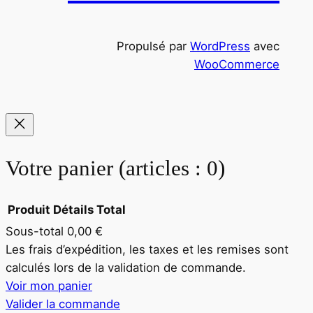
c
h
Propulsé par
WordPress
avec
e
WooCommerce
Votre panier
(articles : 0)
Produit
Détails
Total
Sous-total
0,00 €
Produits
Les frais d’expédition, les taxes et les remises sont
calculés lors de la validation de commande.
dans
Voir mon panier
le
Valider la commande