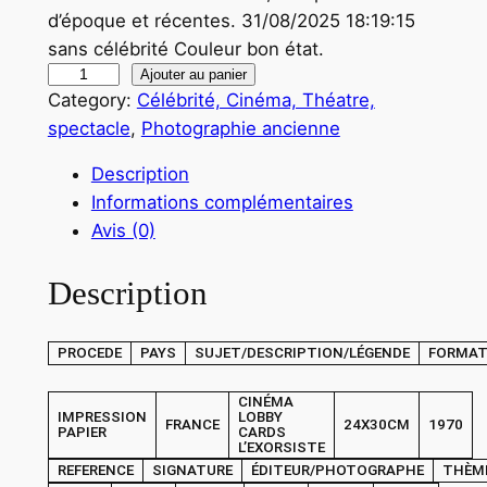
d’époque et récentes. 31/08/2025 18:19:15
sans célébrité Couleur bon état.
q
Ajouter au panier
Category:
Célébrité, Cinéma, Théatre,
u
spectacle
, 
Photographie ancienne
a
n
Description
t
Informations complémentaires
i
Avis (0)
t
é
Description
d
e
PROCEDE
PAYS
SUJET/DESCRIPTION/LÉGENDE
FORMA
P
H
CINÉMA
O
IMPRESSION
LOBBY
FRANCE
24X30CM
1970
PAPIER
CARDS
T
L’EXORSISTE
O
REFERENCE
SIGNATURE
ÉDITEUR/PHOTOGRAPHE
THÈM