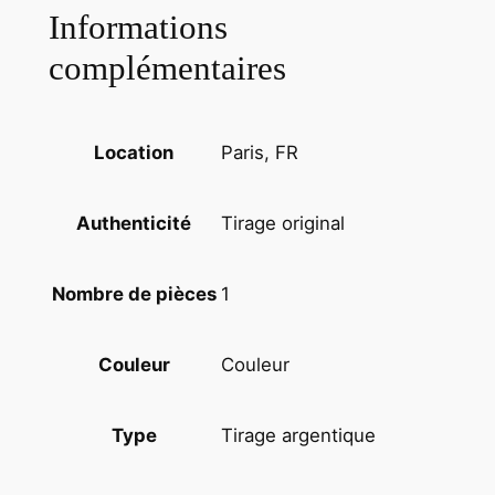
'
Informations
E
complémentaires
X
O
R
S
Paris, FR
Location
I
S
Tirage original
Authenticité
T
E
2
1
Nombre de pièces
4
X
Couleur
Couleur
3
0
Tirage argentique
Type
c
m
1