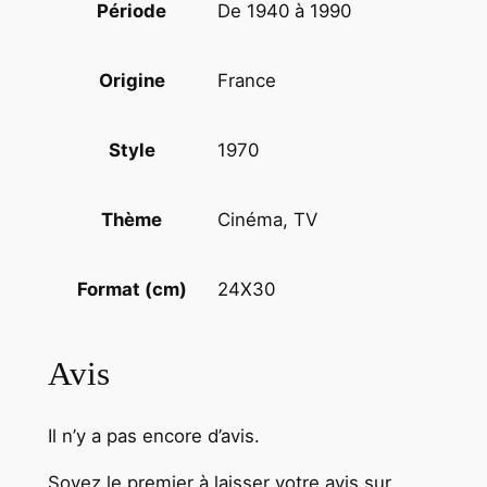
De 1940 à 1990
Période
9
7
France
Origine
0
1970
Style
Cinéma, TV
Thème
24X30
Format (cm)
Avis
Il n’y a pas encore d’avis.
Soyez le premier à laisser votre avis sur