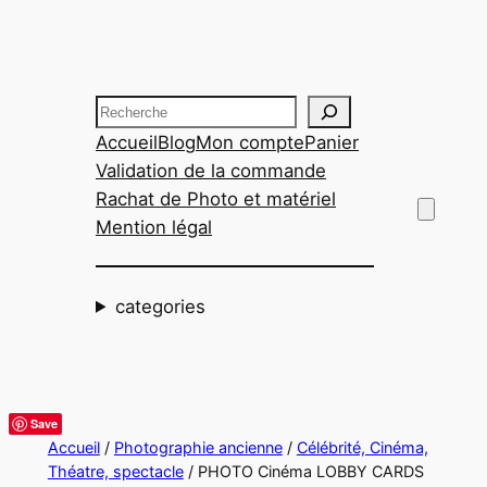
Aller
au
contenu
Recherche
Accueil
Blog
Mon compte
Panier
Validation de la commande
Rachat de Photo et matériel
Mention légal
categories
Save
Accueil
/
Photographie ancienne
/
Célébrité, Cinéma,
Théatre, spectacle
/ PHOTO Cinéma LOBBY CARDS