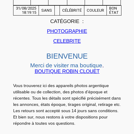
C
31/08/2025
BON
SANS
CÉLÉBRITÉ
COULEUR
i
18:19:15
ÉTAT
n
CATÉGORIE :
é
PHOTOGRAPHIE
m
CELEBRITE
a
L
BIENVENUE
O
Merci de visiter ma boutique
.
B
BOUTIQUE ROBIN CLOUET
B
Y
Vous trouverez ici des appareils photos argentique
C
utilisable ou de collection, des photos d’époque et
A
récentes. Tous les détails sont spécifié précisément dans
R
les annonces, états époque, tirages original, retirage etc.
Les retours sont accepté sous 14 jours sans conditions.
D
Et bien sur, nous restons à votre dispositions pour
S
répondre à toutes vos questions.
L