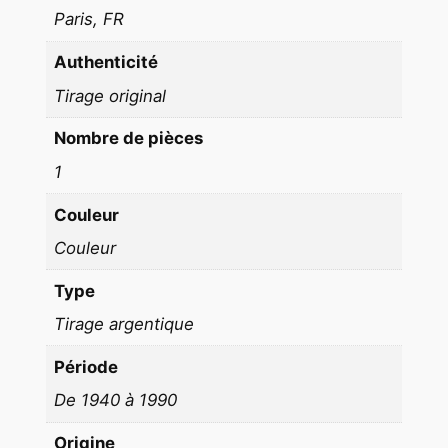
d
Paris, FR
'
A
Authenticité
l
Tirage original
f
r
Nombre de pièces
e
1
d
2
Couleur
1
Couleur
X
Type
2
8
Tirage argentique
c
Période
m
1
De 1940 à 1990
9
Origine
7