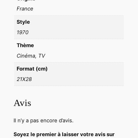
0
France
P
Style
i
e
1970
r
Thème
r
Cinéma, TV
e
R
Format (cm)
i
21X28
c
h
a
Avis
r
d
Il n’y a pas encore d’avis.
Soyez le premier à laisser votre avis sur