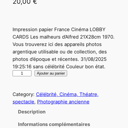
20,00
€
Impression papier France Cinéma LOBBY
CARDS Les malheurs d’Alfred 21X28cm 1970.
Vous trouverez ici des appareils photos
argentique utilisable ou de collection, des
photos d’époque et récentes. 31/08/2025
19:25:16 sans célébrité Couleur bon état.
q
Ajouter au panier
u
a
Category:
Célébrité, Cinéma, Théatre,
n
spectacle
, 
Photographie ancienne
t
i
Description
t
Informations complémentaires
é