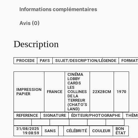
t
Informations complémentaires
é
d
Avis (0)
e
P
Description
H
O
T
PROCEDE
PAYS
SUJET/DESCRIPTION/LÉGENDE
FORMA
O
C
CINÉMA
LOBBY
i
CARDS
LES
IMPRESSION
n
FRANCE
COLLINES
22X28CM
1970
PAPIER
DE LA
é
TERREUR
(CHATO’S
m
LAND)
a
REFERENCE
SIGNATURE
ÉDITEUR/PHOTOGRAPHE
THÈM
L
31/08/2025
BON
O
SANS
CÉLÉBRITÉ
COULEUR
19:08:59
ÉTAT