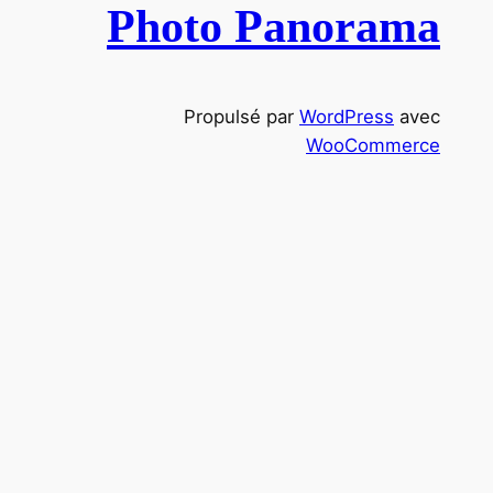
e
Photo Panorama
r
c
h
Propulsé par
WordPress
avec
e
WooCommerce