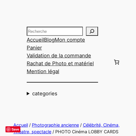
Aller
au
contenu
Recherche
Accueil
Blog
Mon compte
Panier
Validation de la commande
Rachat de Photo et matériel
Mention légal
categories
Accueil
/
Photographie ancienne
/
Célébrité, Cinéma,
Save
Théatre, spectacle
/ PHOTO Cinéma LOBBY CARDS