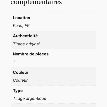
complémentaires
s
d
Location
e
l
Paris, FR
a
Authenticité
t
e
Tirage original
r
Nombre de pièces
r
e
1
u
Couleur
r
(
Couleur
C
Type
h
Tirage argentique
a
t