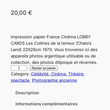
20,00
€
Impression papier France Cinéma LOBBY
CARDS Les Collines de la terreur (Chato’s
Land) 22X28cm 1970. Vous trouverez ici des
appareils photos argentique utilisable ou de
collection, des photos d’époque et récentes.
q
Ajouter au panier
Category:
Célébrité, Cinéma, Théatre,
u
spectacle
, 
Photographie ancienne
a
n
Description
t
i
Informations complémentaires
t