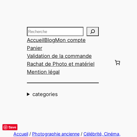
Aller
au
contenu
Recherche
Accueil
Blog
Mon compte
Panier
Validation de la commande
Rachat de Photo et matériel
Mention légal
categories
Save
Accueil
/
Photographie ancienne
/
Célébrité, Cinéma,