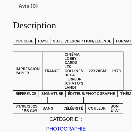
é
Avis (0)
d
e
Description
P
H
PROCEDE
PAYS
SUJET/DESCRIPTION/LÉGENDE
FORMA
O
T
CINÉMA
O
LOBBY
CARDS
C
LES
IMPRESSION
FRANCE
COLLINES
22X28CM
1970
i
PAPIER
DE LA
TERREUR
n
(CHATO’S
é
LAND)
REFERENCE
SIGNATURE
ÉDITEUR/PHOTOGRAPHE
THÈM
m
a
31/08/2025
BON
SANS
CÉLÉBRITÉ
COULEUR
L
19:08:59
ÉTAT
O
CATÉGORIE :
B
PHOTOGRAPHIE