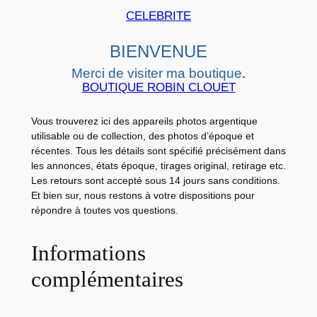
B
CELEBRITE
Y
C
BIENVENUE
A
Merci de visiter ma boutique
.
R
BOUTIQUE ROBIN CLOUET
D
S
Vous trouverez ici des appareils photos argentique
L
utilisable ou de collection, des photos d’époque et
e
récentes. Tous les détails sont spécifié précisément dans
les annonces, états époque, tirages original, retirage etc.
s
Les retours sont accepté sous 14 jours sans conditions.
C
Et bien sur, nous restons à votre dispositions pour
o
répondre à toutes vos questions.
l
l
Informations
i
complémentaires
n
e