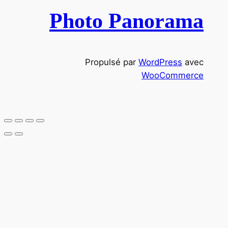
e
Photo Panorama
r
c
h
Propulsé par
WordPress
avec
e
WooCommerce