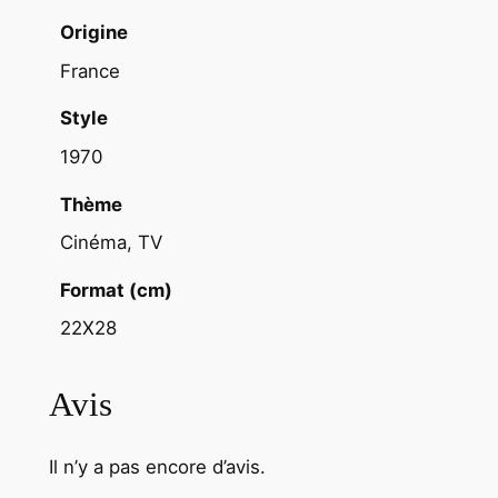
'
Origine
s
France
L
a
Style
n
1970
d
)
Thème
2
Cinéma, TV
2
X
Format (cm)
2
22X28
8
c
Avis
m
1
9
Il n’y a pas encore d’avis.
7