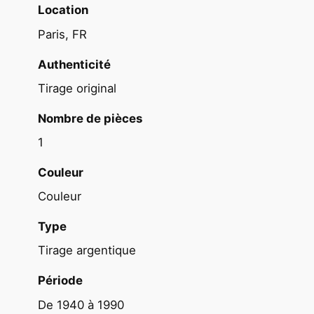
s
Location
d
Paris, FR
e
l
Authenticité
a
Tirage original
t
e
Nombre de pièces
r
1
r
e
Couleur
u
Couleur
r
(
Type
C
Tirage argentique
h
a
Période
t
De 1940 à 1990
o