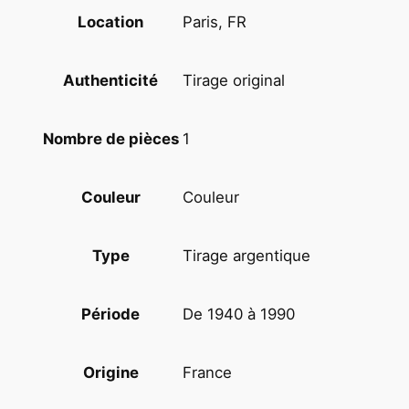
s
Paris, FR
Location
d
e
l
Tirage original
Authenticité
a
t
1
Nombre de pièces
e
r
r
Couleur
Couleur
e
u
Tirage argentique
Type
r
(
C
De 1940 à 1990
Période
h
a
France
Origine
t
o