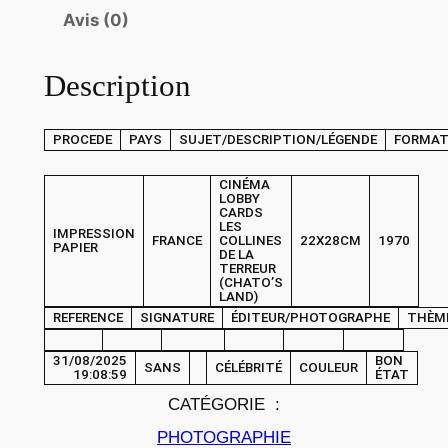
é
Avis (0)
d
e
Description
P
H
PROCEDE
PAYS
SUJET/DESCRIPTION/LÉGENDE
FORMA
O
T
CINÉMA
O
LOBBY
CARDS
C
LES
IMPRESSION
FRANCE
COLLINES
22X28CM
1970
i
PAPIER
DE LA
TERREUR
n
(CHATO’S
é
LAND)
REFERENCE
SIGNATURE
ÉDITEUR/PHOTOGRAPHE
THÈM
m
a
31/08/2025
BON
SANS
CÉLÉBRITÉ
COULEUR
L
19:08:59
ÉTAT
O
CATÉGORIE :
B
PHOTOGRAPHIE