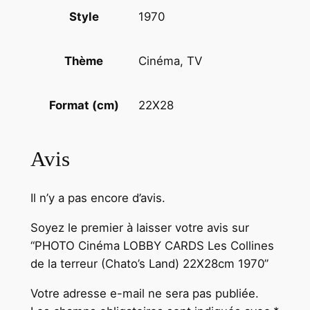
'
1970
Style
s
L
Cinéma, TV
Thème
a
n
d
22X28
Format (cm)
)
2
Avis
2
X
2
Il n’y a pas encore d’avis.
8
Soyez le premier à laisser votre avis sur
c
“PHOTO Cinéma LOBBY CARDS Les Collines
m
de la terreur (Chato’s Land) 22X28cm 1970”
1
9
Votre adresse e-mail ne sera pas publiée.
7