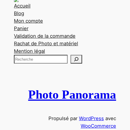
Accueil
Blog
Mon compte
Panier
Validation de la commande
Rachat de Photo et matériel
Mention légal
R
e
c
h
e
Photo Panorama
r
c
h
Propulsé par
WordPress
avec
e
WooCommerce