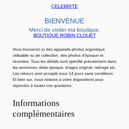
B
CELEBRITE
Y
C
BIENVENUE
A
Merci de visiter ma boutique
.
R
BOUTIQUE ROBIN CLOUET
D
S
Vous trouverez ici des appareils photos argentique
L
utilisable ou de collection, des photos d’époque et
e
récentes. Tous les détails sont spécifié précisément dans
les annonces, états époque, tirages original, retirage etc.
s
Les retours sont accepté sous 14 jours sans conditions.
C
Et bien sur, nous restons à votre dispositions pour
o
répondre à toutes vos questions.
l
l
Informations
i
complémentaires
n
e