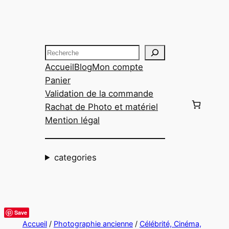
Aller
au
contenu
Recherche
Accueil
Blog
Mon compte
Panier
Validation de la commande
Rachat de Photo et matériel
Mention légal
categories
Save
Accueil
/
Photographie ancienne
/
Célébrité, Cinéma,