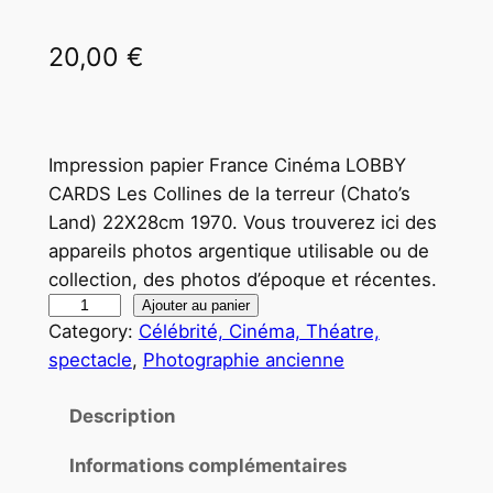
20,00
€
Impression papier France Cinéma LOBBY
CARDS Les Collines de la terreur (Chato’s
Land) 22X28cm 1970. Vous trouverez ici des
appareils photos argentique utilisable ou de
collection, des photos d’époque et récentes.
q
Ajouter au panier
Category:
Célébrité, Cinéma, Théatre,
u
spectacle
, 
Photographie ancienne
a
n
Description
t
i
Informations complémentaires
t