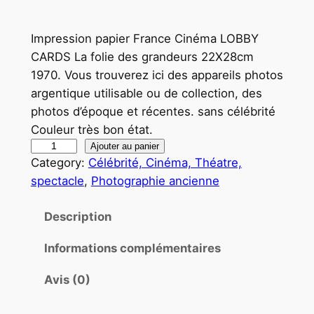
Impression papier France Cinéma LOBBY
CARDS La folie des grandeurs 22X28cm
1970. Vous trouverez ici des appareils photos
argentique utilisable ou de collection, des
photos d’époque et récentes. sans célébrité
Couleur très bon état.
q
Ajouter au panier
Category:
Célébrité, Cinéma, Théatre,
u
spectacle
, 
Photographie ancienne
a
n
Description
t
i
Informations complémentaires
t
é
Avis (0)
d
e