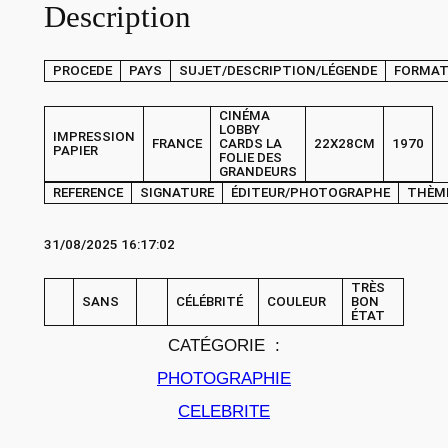
Description
P
H
PROCEDE
PAYS
SUJET/DESCRIPTION/LÉGENDE
FORMA
O
T
CINÉMA
O
LOBBY
IMPRESSION
FRANCE
CARDS LA
22X28CM
1970
C
PAPIER
FOLIE DES
GRANDEURS
i
REFERENCE
SIGNATURE
ÉDITEUR/PHOTOGRAPHE
THÈM
n
é
31/08/2025 16:17:02
m
a
TRÈS
SANS
CÉLÉBRITÉ
COULEUR
BON
L
ÉTAT
O
CATÉGORIE :
B
PHOTOGRAPHIE
B
CELEBRITE
Y
C