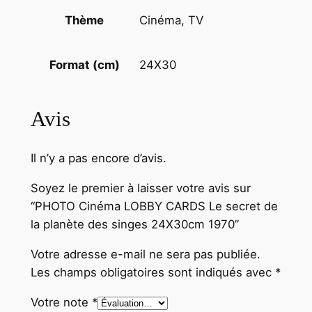
X
Cinéma, TV
Thème
3
0
c
24X30
Format (cm)
m
1
9
Avis
7
0
Il n’y a pas encore d’avis.
Soyez le premier à laisser votre avis sur
“PHOTO Cinéma LOBBY CARDS Le secret de
la planète des singes 24X30cm 1970”
Votre adresse e-mail ne sera pas publiée.
Les champs obligatoires sont indiqués avec
*
Votre note
*