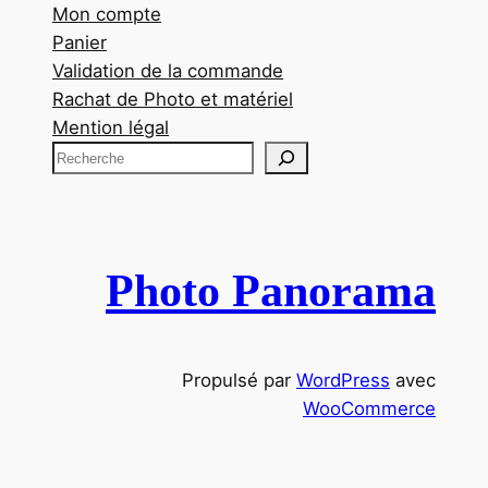
Mon compte
Panier
Validation de la commande
Rachat de Photo et matériel
Mention légal
R
e
c
h
e
Photo Panorama
r
c
h
Propulsé par
WordPress
avec
e
WooCommerce