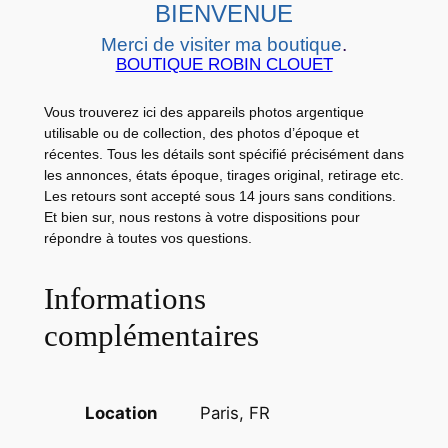
BIENVENUE
A
R
Merci de visiter ma boutique
.
BOUTIQUE ROBIN CLOUET
D
S
Vous trouverez ici des appareils photos argentique
L
utilisable ou de collection, des photos d’époque et
e
récentes. Tous les détails sont spécifié précisément dans
s
les annonces, états époque, tirages original, retirage etc.
e
Les retours sont accepté sous 14 jours sans conditions.
Et bien sur, nous restons à votre dispositions pour
c
répondre à toutes vos questions.
r
e
Informations
t
d
complémentaires
e
l
a
Paris, FR
Location
p