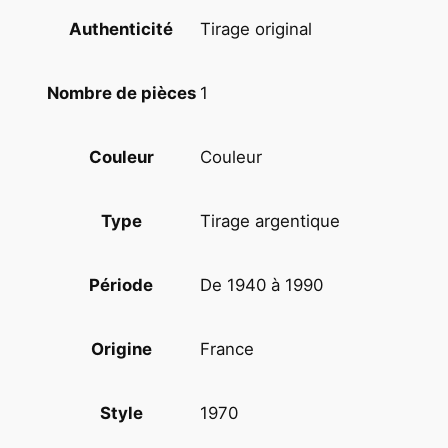
l
Tirage original
Authenticité
a
n
è
1
Nombre de pièces
t
e
Couleur
Couleur
d
e
s
Tirage argentique
Type
s
i
De 1940 à 1990
Période
n
g
e
France
Origine
s
2
1970
Style
4