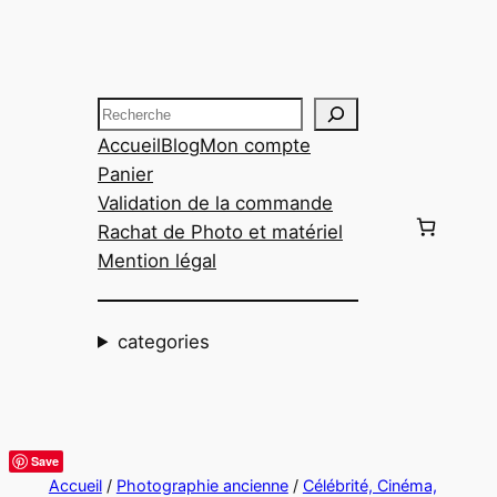
Aller
au
contenu
Recherche
Accueil
Blog
Mon compte
Panier
Validation de la commande
Rachat de Photo et matériel
Mention légal
categories
Save
Accueil
/
Photographie ancienne
/
Célébrité, Cinéma,