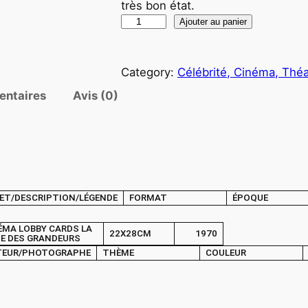
très bon état.
q
Ajouter au panier
u
a
Category:
Célébrité, Cinéma, Théa
n
t
entaires
Avis (0)
i
t
é
d
e
ET/DESCRIPTION/LÉGENDE
FORMAT
ÉPOQUE
P
H
ÉMA LOBBY CARDS LA
22X28CM
1970
O
IE DES GRANDEURS
TEUR/PHOTOGRAPHE
THÈME
COULEUR
T
O
C