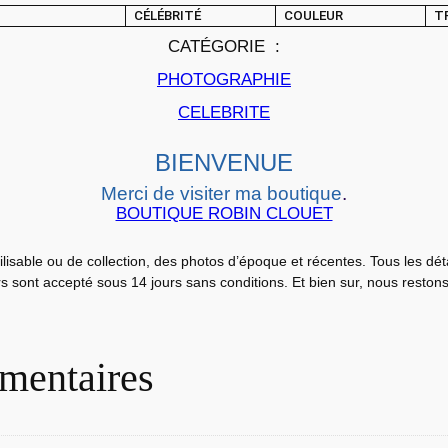
i
CÉLÉBRITÉ
COULEUR
T
n
CATÉGORIE :
é
m
PHOTOGRAPHIE
a
CELEBRITE
L
O
BIENVENUE
B
Merci de visiter ma boutique
.
B
BOUTIQUE ROBIN CLOUET
Y
C
ilisable ou de collection, des photos d’époque et récentes. Tous les dé
urs sont accepté sous 14 jours sans conditions. Et bien sur, nous reston
A
R
D
S
mentaires
L
e
s