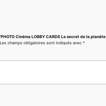
e
s
s
i
n
g
sur “PHOTO Cinéma LOBBY CARDS Le secret de la planè
e
Les champs obligatoires sont indiqués avec
*
s
2
4
X
3
0
c
m
1
9