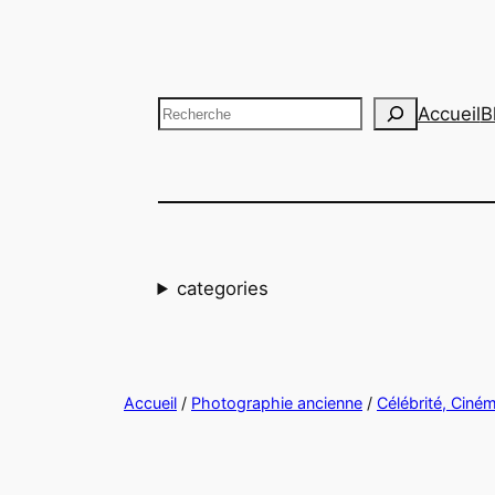
Aller
au
contenu
Recherche
Accueil
B
categories
Accueil
/
Photographie ancienne
/
Célébrité, Ciné