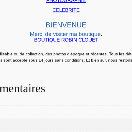
n
PHOTOGRAPHIE
é
CELEBRITE
m
a
BIENVENUE
L
Merci de visiter ma boutique
.
O
BOUTIQUE ROBIN CLOUET
B
B
ilisable ou de collection, des photos d’époque et récentes. Tous les dé
urs sont accepté sous 14 jours sans conditions. Et bien sur, nous reston
Y
C
A
R
mentaires
D
S
L
e
g
e