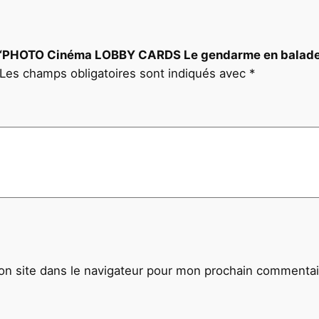
3
0
c
 sur “PHOTO Cinéma LOBBY CARDS Le gendarme en balad
m
Les champs obligatoires sont indiqués avec
*
1
9
7
0
L
o
u
i
s
d
e
n site dans le navigateur pour mon prochain commentai
F
u