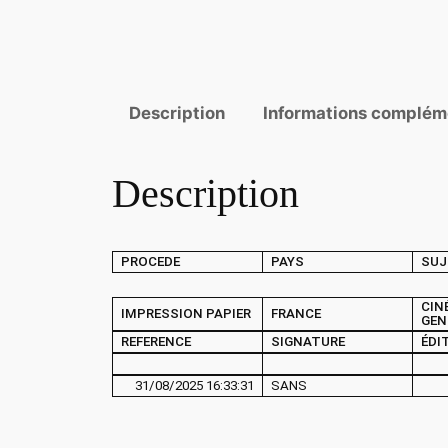
Description
Informations complém
Description
PROCEDE
PAYS
SUJ
CIN
IMPRESSION PAPIER
FRANCE
GEN
REFERENCE
SIGNATURE
ÉDI
31/08/2025 16:33:31
SANS