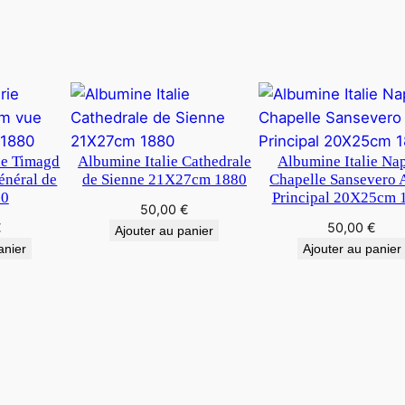
n
e
s
ie Timagd
Albumine Italie Cathedrale
Albumine Italie Na
néral de
de Sienne 21X27cm 1880
Chapelle Sansevero 
80
Principal 20X25cm 
50,00
€
€
50,00
€
Ajouter au panier
anier
Ajouter au panier