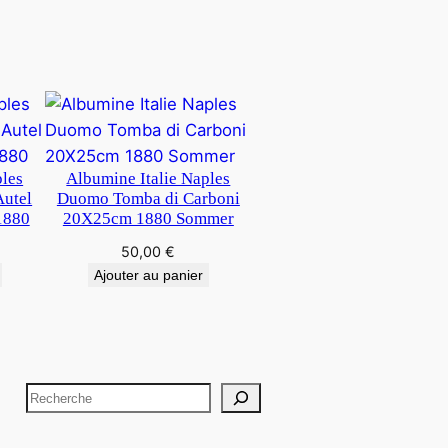
ples
Albumine Italie Naples
Autel
Duomo Tomba di Carboni
1880
20X25cm 1880 Sommer
50,00
€
Ajouter au panier
R
e
c