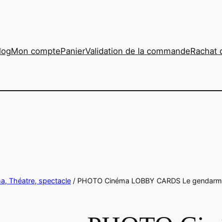
log
Mon compte
Panier
Validation de la commande
Rachat 
ma, Théatre, spectacle
/ PHOTO Cinéma LOBBY CARDS Le gendarme 