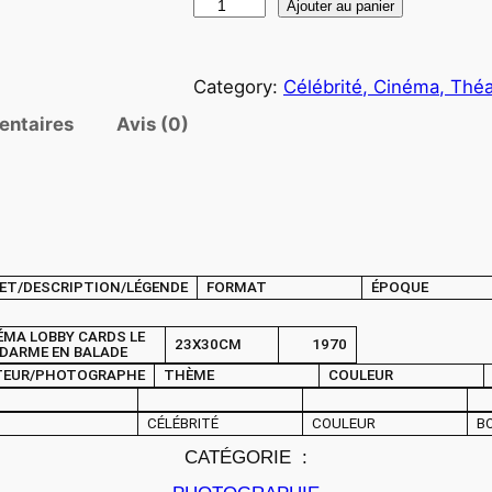
q
Ajouter au panier
u
a
Category:
Célébrité, Cinéma, Théa
n
t
entaires
Avis (0)
i
t
é
d
e
ET/DESCRIPTION/LÉGENDE
FORMAT
ÉPOQUE
P
H
ÉMA LOBBY CARDS LE
23X30CM
1970
O
DARME EN BALADE
TEUR/PHOTOGRAPHE
THÈME
COULEUR
T
O
CÉLÉBRITÉ
COULEUR
B
C
CATÉGORIE :
i