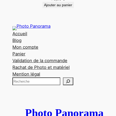
Ajouter au panier
Accueil
Blog
Mon compte
Panier
Validation de la commande
Rachat de Photo et matériel
Mention légal
R
e
c
h
e
Photo Panorama
r