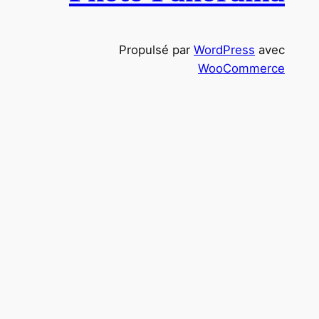
c
h
Propulsé par
WordPress
avec
e
WooCommerce