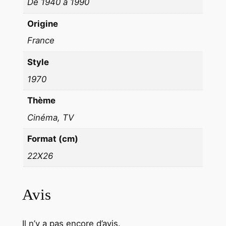
De 1940 à 1990
2
6
Origine
c
France
m
1
Style
9
1970
7
0
Thème
J
Cinéma, TV
e
Format (cm)
a
n
22X26
Y
a
Avis
h
n
Il n’y a pas encore d’avis.