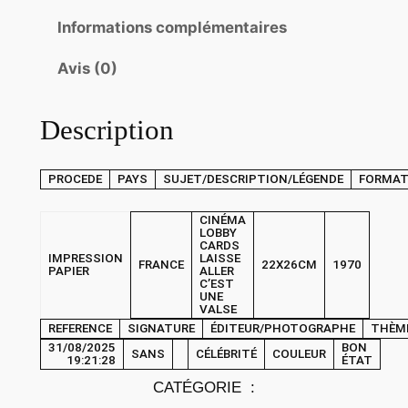
t
Informations complémentaires
é
d
Avis (0)
e
P
Description
H
O
T
PROCEDE
PAYS
SUJET/DESCRIPTION/LÉGENDE
FORMA
O
C
CINÉMA
LOBBY
i
CARDS
IMPRESSION
LAISSE
FRANCE
22X26CM
1970
n
PAPIER
ALLER
C’EST
é
UNE
VALSE
m
REFERENCE
SIGNATURE
ÉDITEUR/PHOTOGRAPHE
THÈM
a
31/08/2025
BON
SANS
CÉLÉBRITÉ
COULEUR
19:21:28
ÉTAT
L
O
CATÉGORIE :