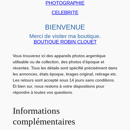
B
PHOTOGRAPHIE
B
CELEBRITE
Y
C
BIENVENUE
A
Merci de visiter ma boutique
.
R
BOUTIQUE ROBIN CLOUET
D
S
Vous trouverez ici des appareils photos argentique
L
utilisable ou de collection, des photos d’époque et
récentes. Tous les détails sont spécifié précisément dans
A
les annonces, états époque, tirages original, retirage etc.
I
Les retours sont accepté sous 14 jours sans conditions.
S
Et bien sur, nous restons à votre dispositions pour
S
répondre à toutes vos questions.
E
A
Informations
L
complémentaires
L
E