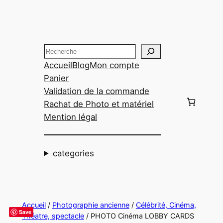
Aller
au
contenu
Recherche
Accueil
Blog
Mon compte
Panier
Validation de la commande
Rachat de Photo et matériel
Mention légal
categories
Accueil
/
Photographie ancienne
/
Célébrité, Cinéma,
Save
Théatre, spectacle
/ PHOTO Cinéma LOBBY CARDS