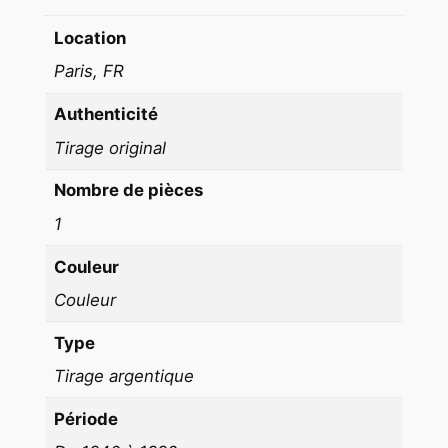
R
Location
C
Paris, FR
'
E
Authenticité
S
Tirage original
T
U
Nombre de pièces
N
1
E
V
Couleur
A
Couleur
L
S
Type
E
Tirage argentique
2
2
Période
X