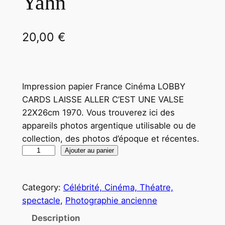
Yahn
20,00
€
Impression papier France Cinéma LOBBY
CARDS LAISSE ALLER C’EST UNE VALSE
22X26cm 1970. Vous trouverez ici des
appareils photos argentique utilisable ou de
collection, des photos d’époque et récentes.
q
Ajouter au panier
u
a
Category:
Célébrité, Cinéma, Théatre,
n
spectacle
, 
Photographie ancienne
t
i
Description