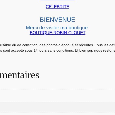
n
CELEBRITE
é
m
BIENVENUE
a
L
Merci de visiter ma boutique
.
BOUTIQUE ROBIN CLOUET
O
B
ilisable ou de collection, des photos d’époque et récentes. Tous les dé
B
urs sont accepté sous 14 jours sans conditions. Et bien sur, nous reston
Y
C
A
mentaires
R
D
S
L
A
I
S