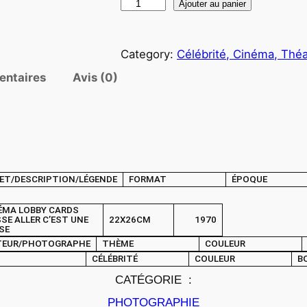
q
Ajouter au panier
u
a
Category:
Célébrité, Cinéma, Théa
n
t
entaires
Avis (0)
i
t
é
d
e
ET/DESCRIPTION/LÉGENDE
FORMAT
ÉPOQUE
P
H
ÉMA LOBBY CARDS
O
SSE ALLER C’EST UNE
22X26CM
1970
SE
T
TEUR/PHOTOGRAPHE
THÈME
COULEUR
O
CÉLÉBRITÉ
COULEUR
B
C
CATÉGORIE :
i
PHOTOGRAPHIE