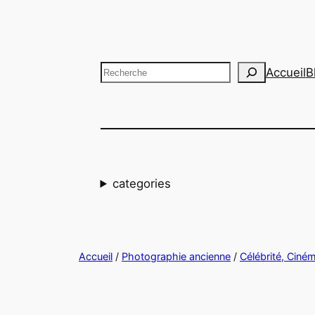
Aller
au
contenu
Recherche
Accueil
B
categories
Accueil
/
Photographie ancienne
/
Célébrité, Ciné