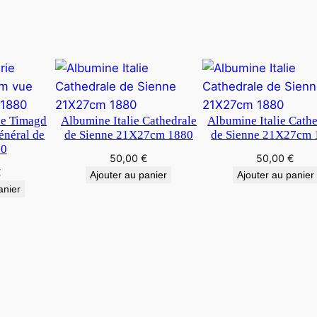
s
t
a
n
t
i
n
ie Timagd
Albumine Italie Cathedrale
Albumine Italie Cath
néral de
de Sienne 21X27cm 1880
de Sienne 21X27cm 
80
50,00
€
50,00
€
€
Ajouter au panier
Ajouter au panier
anier