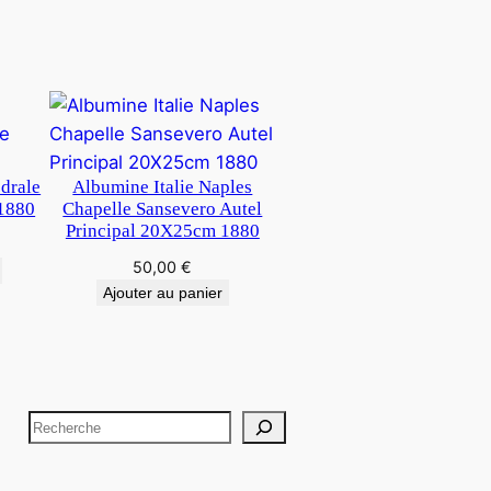
edrale
Albumine Italie Naples
1880
Chapelle Sansevero Autel
Principal 20X25cm 1880
50,00
€
Ajouter au panier
R
e
c