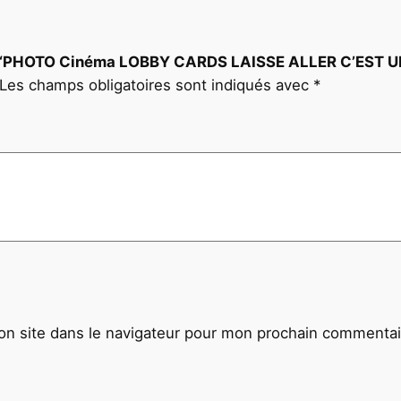
L
S
E
 sur “PHOTO Cinéma LOBBY CARDS LAISSE ALLER C’EST
2
Les champs obligatoires sont indiqués avec
*
2
X
2
6
c
m
1
9
7
0
n site dans le navigateur pour mon prochain commentai
C
o
n