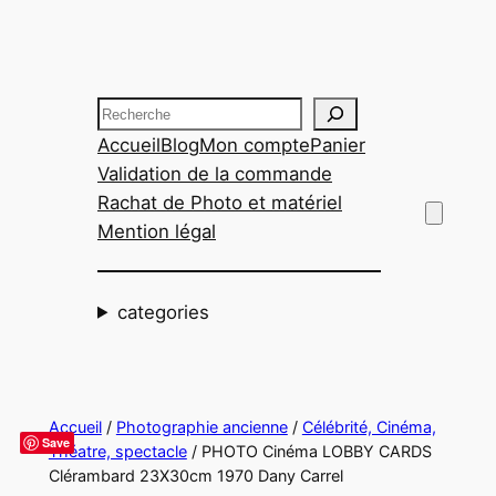
Aller
au
contenu
Recherche
Accueil
Blog
Mon compte
Panier
Validation de la commande
Rachat de Photo et matériel
Mention légal
categories
Accueil
/
Photographie ancienne
/
Célébrité, Cinéma,
Save
Théatre, spectacle
/ PHOTO Cinéma LOBBY CARDS
Clérambard 23X30cm 1970 Dany Carrel