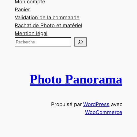
Mon compte
Panier
Validation de la commande
Rachat de Photo et matériel
Mention légal
R
e
c
h
e
Photo Panorama
r
c
h
Propulsé par
WordPress
avec
e
WooCommerce