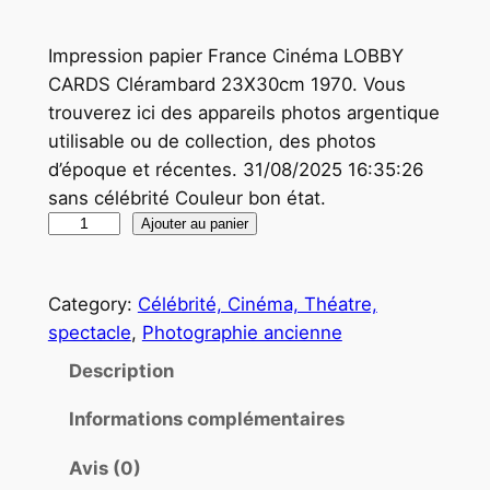
Impression papier France Cinéma LOBBY
CARDS Clérambard 23X30cm 1970. Vous
trouverez ici des appareils photos argentique
utilisable ou de collection, des photos
d’époque et récentes. 31/08/2025 16:35:26
sans célébrité Couleur bon état.
q
Ajouter au panier
u
a
Category:
Célébrité, Cinéma, Théatre,
n
spectacle
, 
Photographie ancienne
t
i
Description
t
Informations complémentaires
é
d
Avis (0)
e