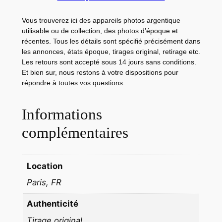
A
R
Vous trouverez ici des appareils photos argentique
D
utilisable ou de collection, des photos d’époque et
récentes. Tous les détails sont spécifié précisément dans
S
les annonces, états époque, tirages original, retirage etc.
C
Les retours sont accepté sous 14 jours sans conditions.
l
Et bien sur, nous restons à votre dispositions pour
é
répondre à toutes vos questions.
r
a
Informations
m
complémentaires
b
a
r
Location
d
Paris, FR
2
3
Authenticité
X
Tirage original