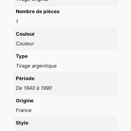
3
0
Nombre de pièces
c
1
m
1
Couleur
9
Couleur
7
0
Type
D
Tirage argentique
a
n
Période
y
De 1940 à 1990
C
a
Origine
r
France
r
Style
e
l