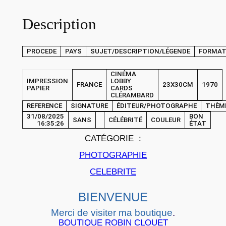
P
Description
H
O
T
PROCEDE
PAYS
SUJET/DESCRIPTION/LÉGENDE
FORMA
O
C
CINÉMA
IMPRESSION
LOBBY
FRANCE
23X30CM
1970
i
PAPIER
CARDS
CLÉRAMBARD
n
REFERENCE
SIGNATURE
ÉDITEUR/PHOTOGRAPHE
THÈM
é
31/08/2025
BON
SANS
CÉLÉBRITÉ
COULEUR
16:35:26
ÉTAT
m
CATÉGORIE :
a
L
PHOTOGRAPHIE
O
CELEBRITE
B
B
BIENVENUE
Y
Merci de visiter ma boutique
.
C
BOUTIQUE ROBIN CLOUET