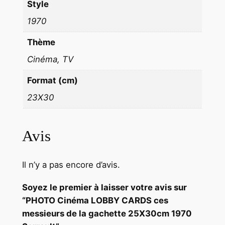
Style
1
1970
9
7
Thème
0
Cinéma, TV
S
e
Format (cm)
r
23X30
r
a
u
Avis
l
t
Il n’y a pas encore d’avis.
Soyez le premier à laisser votre avis sur
“PHOTO Cinéma LOBBY CARDS ces
messieurs de la gachette 25X30cm 1970