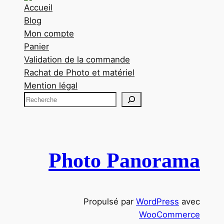
Accueil
Blog
Mon compte
Panier
Validation de la commande
Rachat de Photo et matériel
Mention légal
R
e
c
h
e
Photo Panorama
r
c
h
Propulsé par
WordPress
avec
e
WooCommerce