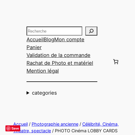
Aller
au
contenu
Recherche
Accueil
Blog
Mon compte
Panier
Validation de la commande
Rachat de Photo et matériel
Mention légal
categories
Accueil
/
Photographie ancienne
/
Célébrité, Cinéma,
Save
Théatre, spectacle
/ PHOTO Cinéma LOBBY CARDS