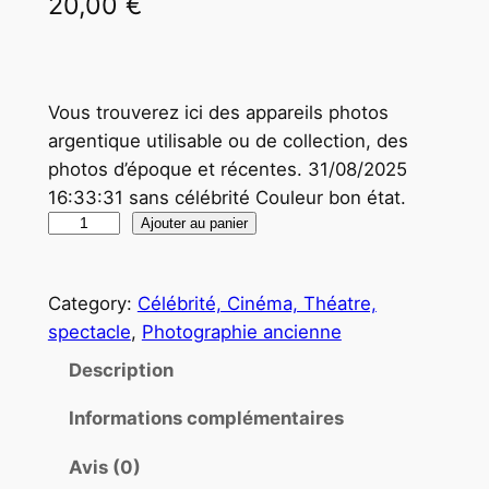
20,00
€
Vous trouverez ici des appareils photos
argentique utilisable ou de collection, des
photos d’époque et récentes. 31/08/2025
16:33:31 sans célébrité Couleur bon état.
q
Ajouter au panier
u
a
Category:
Célébrité, Cinéma, Théatre,
n
spectacle
, 
Photographie ancienne
t
i
Description
t
Informations complémentaires
é
d
Avis (0)
e