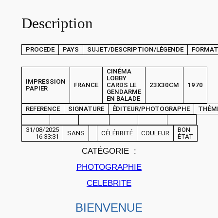
P
Description
H
O
T
PROCEDE
PAYS
SUJET/DESCRIPTION/LÉGENDE
FORMA
O
C
CINÉMA
LOBBY
IMPRESSION
i
FRANCE
CARDS LE
23X30CM
1970
PAPIER
GENDARME
n
EN BALADE
é
REFERENCE
SIGNATURE
ÉDITEUR/PHOTOGRAPHE
THÈM
m
31/08/2025
BON
SANS
CÉLÉBRITÉ
COULEUR
a
16:33:31
ÉTAT
L
CATÉGORIE :
O
PHOTOGRAPHIE
B
CELEBRITE
B
Y
BIENVENUE
C