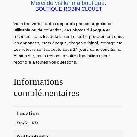
Merci de visiter ma boutique
.
A
BOUTIQUE ROBIN CLOUET
R
D
Vous trouverez ici des appareils photos argentique
S
utilisable ou de collection, des photos d’époque et
c
récentes. Tous les détails sont spécifié précisément dans
e
les annonces, états époque, tirages original, retirage etc.
Les retours sont accepté sous 14 jours sans conditions.
s
Et bien sur, nous restons à votre dispositions pour
m
répondre à toutes vos questions.
e
s
Informations
s
complémentaires
i
e
u
Location
r
s
Paris, FR
d
Authenticité