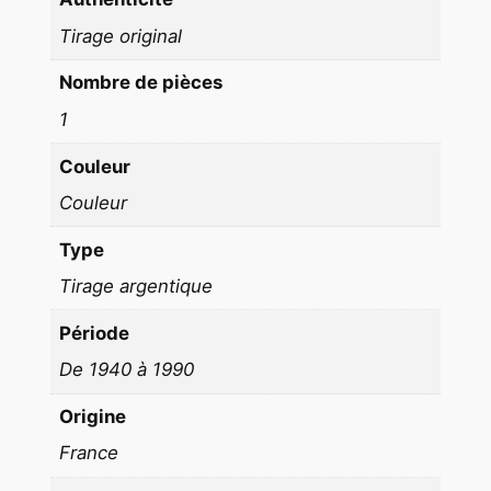
e
l
Tirage original
a
Nombre de pièces
g
1
a
c
Couleur
h
Couleur
e
t
Type
t
Tirage argentique
e
2
Période
5
De 1940 à 1990
X
3
Origine
0
France
c
m