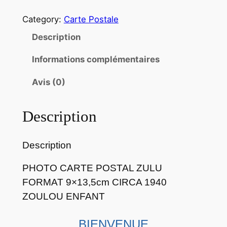
a
Category:
Carte Postale
n
t
Description
i
Informations complémentaires
t
é
Avis (0)
d
e
Description
P
H
O
Description
T
O
PHOTO CARTE POSTAL ZULU
C
FORMAT 9×13,5cm CIRCA 1940
A
ZOULOU ENFANT
R
T
BIENVENUE