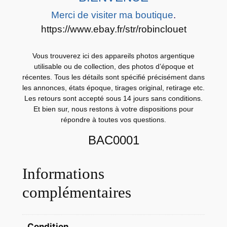
E
Merci de visiter ma boutique
.
P
https://www.ebay.fr/str/robinclouet
O
S
Vous trouverez ici des appareils photos argentique
T
utilisable ou de collection, des photos d’époque et
A
récentes. Tous les détails sont spécifié précisément dans
L
les annonces, états époque, tirages original, retirage etc.
Z
Les retours sont accepté sous 14 jours sans conditions.
Et bien sur, nous restons à votre dispositions pour
U
répondre à toutes vos questions.
L
U
BAC0001
F
O
Informations
R
complémentaires
M
A
T
Condition