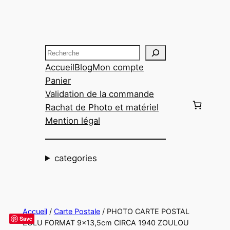
Aller
au
contenu
Recherche
Accueil
Blog
Mon compte
Panier
Validation de la commande
Rachat de Photo et matériel
Mention légal
categories
Accueil
/
Carte Postale
/ PHOTO CARTE POSTAL
Save
ZULU FORMAT 9×13,5cm CIRCA 1940 ZOULOU