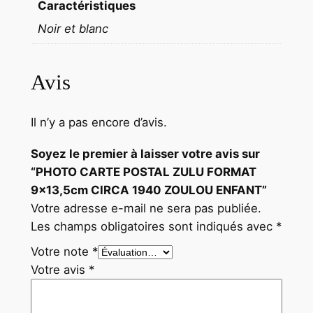
Caractéristiques
O
Noir et blanc
U
L
O
Avis
U
E
Il n’y a pas encore d’avis.
N
F
Soyez le premier à laisser votre avis sur
A
“PHOTO CARTE POSTAL ZULU FORMAT
N
9×13,5cm CIRCA 1940 ZOULOU ENFANT”
T
Votre adresse e-mail ne sera pas publiée.
Les champs obligatoires sont indiqués avec
*
Votre note
*
Votre avis
*