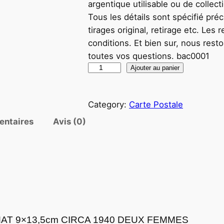
argentique utilisable ou de collec
Tous les détails sont spécifié pr
tirages original, retirage etc. Les
conditions. Et bien sur, nous rest
toutes vos questions. bac0001
q
Ajouter au panier
u
a
Category:
Carte Postale
n
t
entaires
Avis (0)
i
t
é
d
e
P
H
T 9×13,5cm CIRCA 1940 DEUX FEMMES