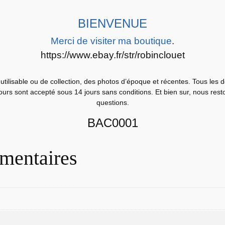
O
T
BIENVENUE
O
C
Merci de visiter ma boutique
.
A
https://www.ebay.fr/str/robinclouet
R
T
utilisable ou de collection, des photos d’époque et récentes. Tous les 
E
etours sont accepté sous 14 jours sans conditions. Et bien sur, nous res
questions.
P
O
BAC0001
S
T
mentaires
A
L
Z
U
L
U