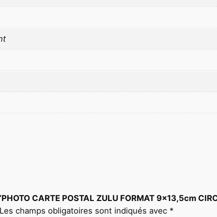
F
O
R
nt
M
A
T
9
×
1
3
,
5
c
m
C
s sur “PHOTO CARTE POSTAL ZULU FORMAT 9×13,5cm C
I
Les champs obligatoires sont indiqués avec
*
R