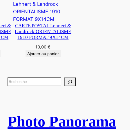
ert &
CARTE POSTAL Lehnert &
LISME
Landrock ORIENTALISME
4CM
1910 FORMAT 9X14CM
10,00
€
Ajouter au panier
R
e
c
h
e
Photo Panorama
r
c