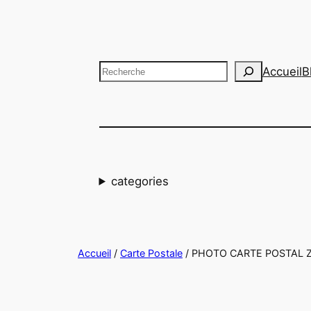
Aller
au
contenu
Recherche
Accueil
B
categories
Accueil
/
Carte Postale
/ PHOTO CARTE POSTAL 