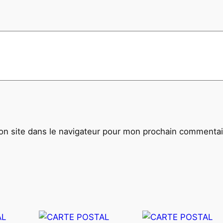
C
A
1
9
4
0
D
E
U
X
n site dans le navigateur pour mon prochain commentai
F
E
M
M
E
S