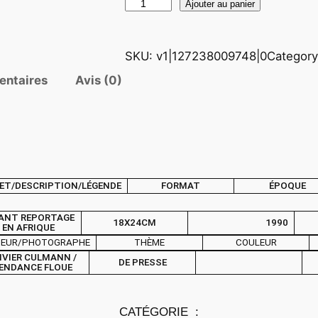
q
Ajouter au panier
u
a
SKU:
v1|127238009748|0
Categor
n
t
entaires
Avis (0)
i
t
é
d
e
ET/DESCRIPTION/LÉGENDE
FORMAT
ÉPOQUE
P
H
ANT REPORTAGE
18X24CM
1990
O
EN AFRIQUE
TEUR/PHOTOGRAPHE
THÈME
COULEUR
T
IVIER CULMANN /
O
DE PRESSE
ENDANCE FLOUE
A
r
CATÉGORIE :