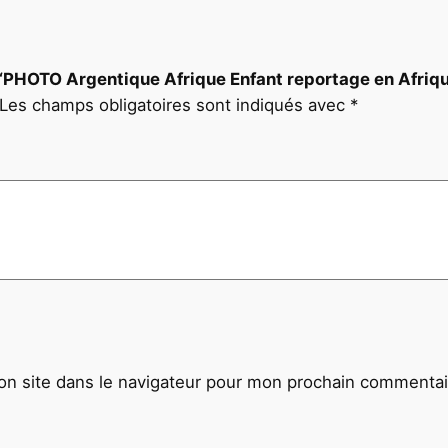
i
q
u
ur “PHOTO Argentique Afrique Enfant reportage en Afr
e
Les champs obligatoires sont indiqués avec
*
1
8
X
2
4
c
m
1
9
9
0
n site dans le navigateur pour mon prochain commentai
O
l