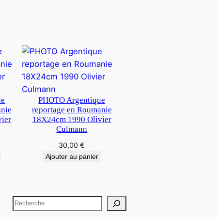
ue
PHOTO Argentique
anie
reportage en Roumanie
ier
18X24cm 1990 Olivier
Culmann
30,00
€
Ajouter au panier
R
e