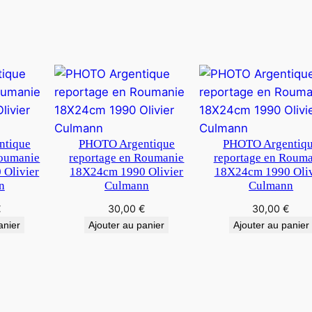
i
v
i
e
r
C
u
l
ntique
PHOTO Argentique
PHOTO Argentiq
m
Roumanie
reportage en Roumanie
reportage en Roum
a
Olivier
18X24cm 1990 Olivier
18X24cm 1990 Oliv
n
Culmann
Culmann
n
€
30,00
€
30,00
€
anier
Ajouter au panier
Ajouter au panier