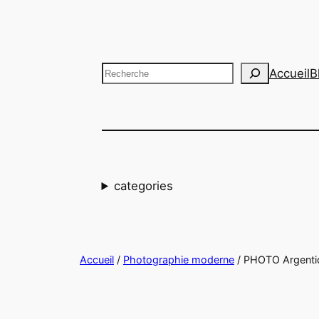
Aller
au
contenu
Recherche
Accueil
B
categories
Accueil
/
Photographie moderne
/ PHOTO Argentiq