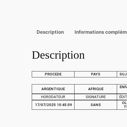
Description
Informations complém
Description
PROCEDE
PAYS
SUJ
ENF
ARGENTIQUE
AFRIQUE
HORODATEUR
SIGNATURE
ÉDI
OL
17/07/2025 10:45:09
SANS
T