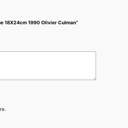
ique 18X24cm 1990 Olivier Culman”
re.