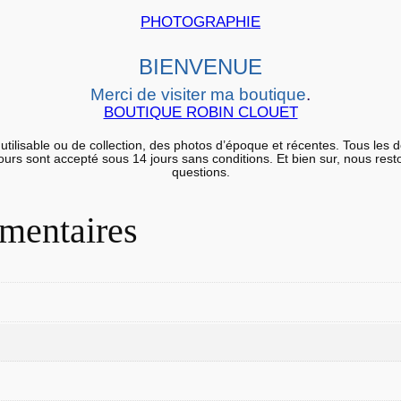
g
PHOTOGRAPHIE
e
n
BIENVENUE
t
i
Merci de visiter ma boutique
.
BOUTIQUE ROBIN CLOUET
q
u
utilisable ou de collection, des photos d’époque et récentes. Tous les 
etours sont accepté sous 14 jours sans conditions. Et bien sur, nous res
e
questions.
A
f
mentaires
r
i
q
u
e
E
n
f