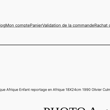
log
Mon compte
Panier
Validation de la commande
Rachat 
ue Afrique Enfant reportage en Afrique 18X24cm 1990 Olivier Cul