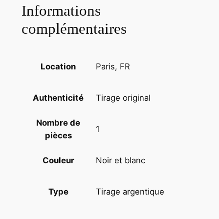
e
Informations
E
complémentaires
n
f
a
n
Paris, FR
Location
t
r
Tirage original
Authenticité
e
p
Nombre de
o
1
pièces
r
t
Noir et blanc
Couleur
a
g
e
Tirage argentique
Type
e
n