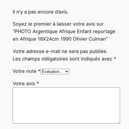
0
O
Il n’y a pas encore d’avis.
l
Soyez le premier à laisser votre avis sur
i
“PHOTO Argentique Afrique Enfant reportage
v
en Afrique 18X24cm 1990 Olivier Culman”
i
e
Votre adresse e-mail ne sera pas publiée.
r
Les champs obligatoires sont indiqués avec
*
C
Votre note
*
u
l
Votre avis
*
m
a
n