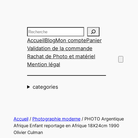
Aller
au
contenu
Recherche
Accueil
Blog
Mon compte
Panier
Validation de la commande
Rachat de Photo et matériel
Mention légal
categories
Accueil
/
Photographie moderne
/ PHOTO Argentique
Afrique Enfant reportage en Afrique 18X24cm 1990
Olivier Culman