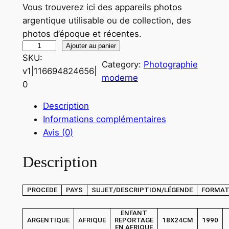
Vous trouverez ici des appareils photos
argentique utilisable ou de collection, des
photos d’époque et récentes.
q
Ajouter au panier
SKU:
u
Category:
Photographie
v1|116694824656|
a
moderne
0
n
t
Description
i
Informations complémentaires
t
Avis (0)
é
d
Description
e
P
PROCEDE
PAYS
SUJET/DESCRIPTION/LÉGENDE
FORMA
H
O
ENFANT
T
ARGENTIQUE
AFRIQUE
REPORTAGE
18X24CM
1990
EN AFRIQUE