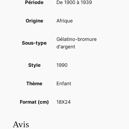
De 1900 à 1939
Période
A
f
Afrique
Origine
r
i
q
Gélatino-bromure
Sous-type
u
d'argent
e
1
1990
Style
8
X
2
Enfant
Thème
4
c
18X24
Format (cm)
m
1
9
Avis
9