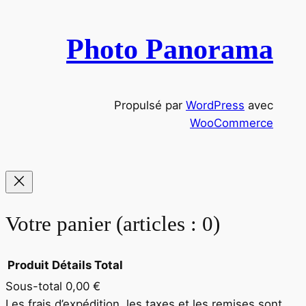
h
e
Photo Panorama
r
c
h
Propulsé par
WordPress
avec
e
WooCommerce
Votre panier
(articles : 0)
Produit
Détails
Total
Sous-total
0,00 €
Produits
Les frais d’expédition, les taxes et les remises sont