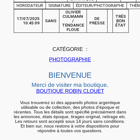
O
HORODATEUR
SIGNATURE
ÉDITEUR/PHOTOGRAPHE
THÈ
A
OLIVIER
CULMANN
TRÈS
r
17/07/2025
DE
SANS
/
BON
10:45:09
PRESSE
TENDANCE
ÉTAT
g
FLOUE
e
n
CATÉGORIE :
t
i
PHOTOGRAPHIE
q
BIENVENUE
u
e
Merci de visiter ma boutique
.
BOUTIQUE ROBIN CLOUET
A
f
Vous trouverez ici des appareils photos argentique
r
utilisable ou de collection, des photos d’époque et
récentes. Tous les détails sont spécifié précisément dans
i
les annonces, états époque, tirages original, retirage etc.
Les retours sont accepté sous 14 jours sans conditions.
q
Et bien sur, nous restons à votre dispositions pour
répondre à toutes vos questions.
u