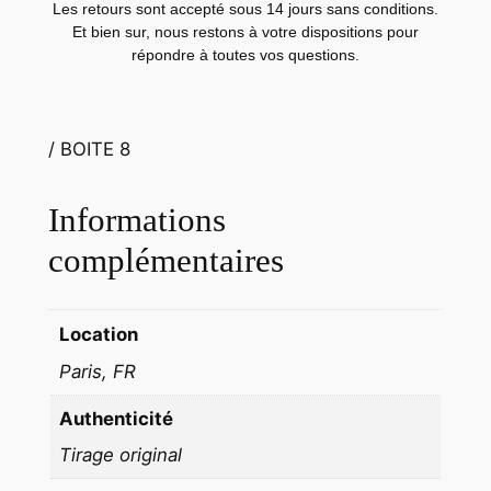
Les retours sont accepté sous 14 jours sans conditions.
A
Et bien sur, nous restons à votre dispositions pour
N
répondre à toutes vos questions.
C
f
o
/ BOITE 8
r
m
a
Informations
t
complémentaires
1
3
X
Location
1
Paris, FR
8
c
Authenticité
i
Tirage original
r