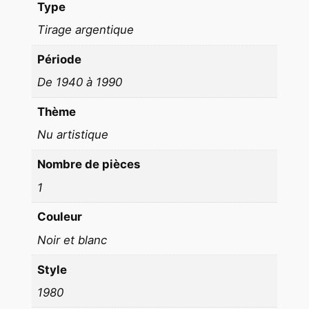
c
Type
a
Tirage argentique
1
9
Période
8
De 1940 à 1990
0
Thème
Nu artistique
Nombre de pièces
1
Couleur
Noir et blanc
Style
1980