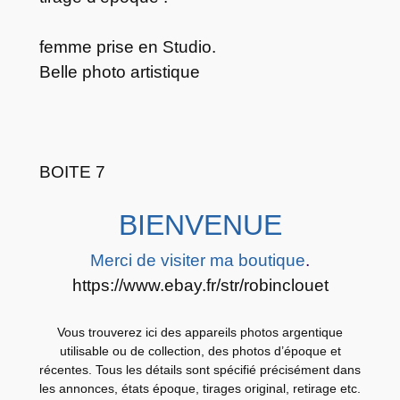
e
n
femme prise en Studio.
t
Belle photo artistique
i
q
u
e
BOITE 7
N
U
BIENVENUE
N
O
Merci de visiter ma boutique
.
I
https://www.ebay.fr/str/robinclouet
R
E
Vous trouverez ici des appareils photos argentique
T
utilisable ou de collection, des photos d’époque et
B
récentes. Tous les détails sont spécifié précisément dans
L
les annonces, états époque, tirages original, retirage etc.