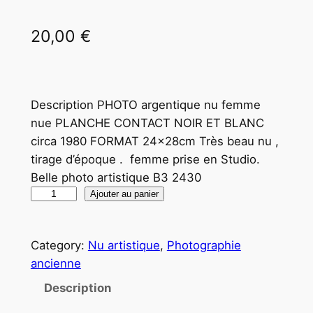
20,00
€
Description PHOTO argentique nu femme
nue PLANCHE CONTACT NOIR ET BLANC
circa 1980 FORMAT 24x28cm Très beau nu ,
tirage d’époque . femme prise en Studio.
Belle photo artistique B3 2430
q
Ajouter au panier
u
a
Category:
Nu artistique
, 
Photographie
n
ancienne
t
i
Description
t