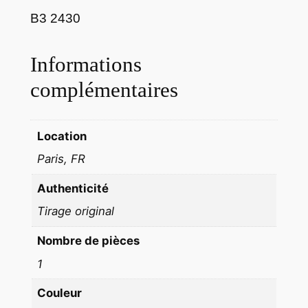
e
B3 2430
n
u
f
Informations
e
complémentaires
m
m
e
Location
n
Paris, FR
u
e
Authenticité
P
Tirage original
L
A
Nombre de pièces
N
1
C
H
Couleur