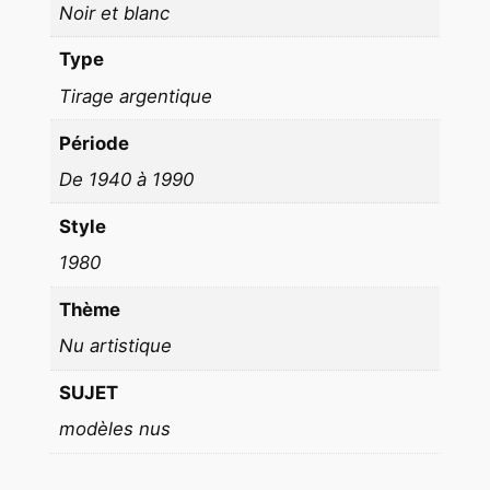
E
Noir et blanc
C
O
Type
N
Tirage argentique
T
Période
A
C
De 1940 à 1990
T
Style
N
O
1980
I
Thème
R
E
Nu artistique
T
SUJET
B
L
modèles nus
A
N