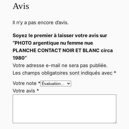
Avis
C
c
i
Il n’y a pas encore d’avis.
r
Soyez le premier à laisser votre avis sur
c
“PHOTO argentique nu femme nue
a
PLANCHE CONTACT NOIR ET BLANC circa
1
1980”
9
Votre adresse e-mail ne sera pas publiée.
8
Les champs obligatoires sont indiqués avec
*
0
Votre note
*
Votre avis
*