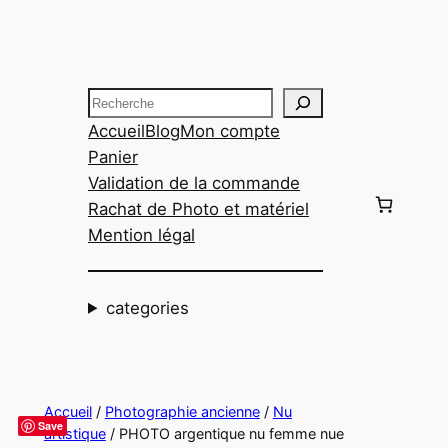
Aller
au
contenu
Recherche
Accueil
Blog
Mon compte
Panier
Validation de la commande
Rachat de Photo et matériel
Mention légal
categories
Accueil
/
Photographie ancienne
/
Nu
Save
artistique
/ PHOTO argentique nu femme nue