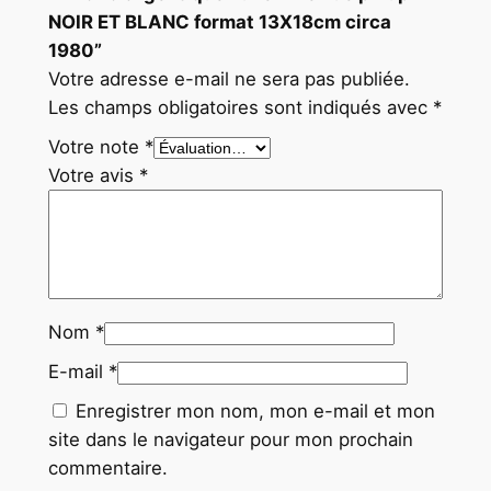
NOIR ET BLANC format 13X18cm circa
m
1980”
c
Votre adresse e-mail ne sera pas publiée.
i
Les champs obligatoires sont indiqués avec
*
r
c
Votre note
*
a
Votre avis
*
1
9
8
0
Nom
*
E-mail
*
Enregistrer mon nom, mon e-mail et mon
site dans le navigateur pour mon prochain
commentaire.