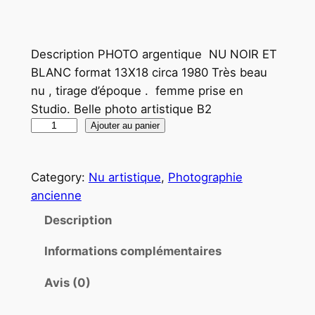
Description PHOTO argentique NU NOIR ET
BLANC format 13X18 circa 1980 Très beau
nu , tirage d’époque . femme prise en
Studio. Belle photo artistique B2
q
Ajouter au panier
u
a
Category:
Nu artistique
, 
Photographie
n
ancienne
t
i
Description
t
Informations complémentaires
é
d
Avis (0)
e
P