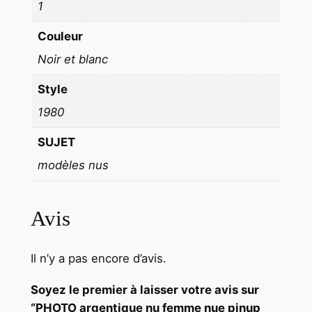
T
1
B
Couleur
L
A
Noir et blanc
N
Style
C
1980
f
o
SUJET
r
modèles nus
m
a
t
Avis
1
3
X
Il n’y a pas encore d’avis.
1
Soyez le premier à laisser votre avis sur
8
“PHOTO argentique nu femme nue pinup
c