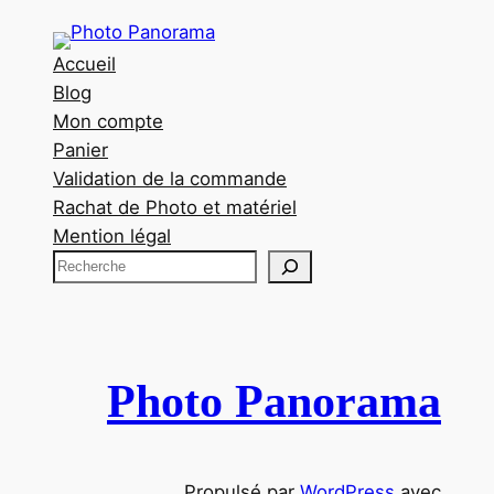
Accueil
Blog
Mon compte
Panier
Validation de la commande
Rachat de Photo et matériel
Mention légal
R
e
c
h
e
Photo Panorama
r
c
h
Propulsé par
WordPress
avec
e