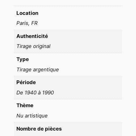
e
m
Location
m
Paris, FR
e
n
Authenticité
u
Tirage original
e
p
Type
i
Tirage argentique
n
Période
u
p
De 1940 à 1990
N
Thème
O
I
Nu artistique
R
Nombre de pièces
E