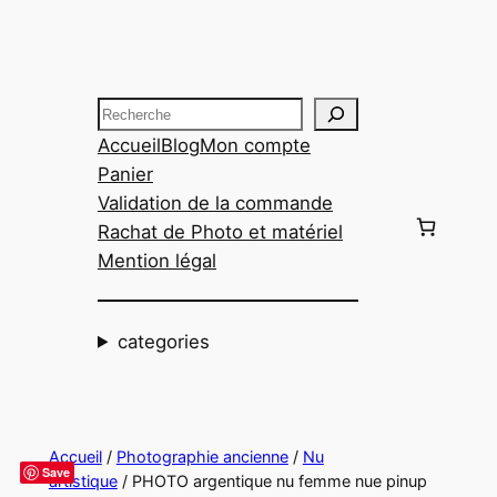
Aller
au
contenu
Recherche
Accueil
Blog
Mon compte
Panier
Validation de la commande
Rachat de Photo et matériel
Mention légal
categories
Accueil
/
Photographie ancienne
/
Nu
Save
artistique
/ PHOTO argentique nu femme nue pinup