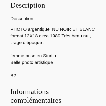
Description
H
O
T
Description
O
a
PHOTO argentique NU NOIR ET BLANC
r
format 13X18 circa 1980 Très beau nu ,
g
tirage d’époque .
e
n
femme prise en Studio.
t
Belle photo artistique
i
q
B2
u
e
Informations
n
u
complémentaires
f