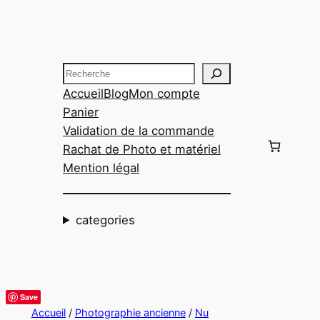
Aller
au
contenu
Recherche
Accueil
Blog
Mon compte
Panier
Validation de la commande
Rachat de Photo et matériel
Mention légal
categories
Save
Accueil
/
Photographie ancienne
/
Nu