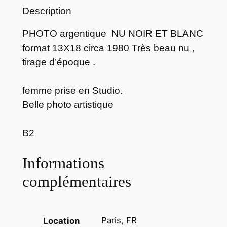
Description
O
T
PHOTO argentique NU NOIR ET BLANC
O
format 13X18 circa 1980 Très beau nu ,
a
tirage d’époque .
r
g
e
femme prise en Studio.
n
Belle photo artistique
t
i
B2
q
u
Informations
e
complémentaires
n
u
f
Paris, FR
Location
e