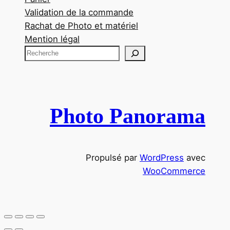
Validation de la commande
Rachat de Photo et matériel
Mention légal
R
e
c
h
e
Photo Panorama
r
c
h
Propulsé par
WordPress
avec
e
WooCommerce