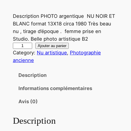
Description PHOTO argentique NU NOIR ET
BLANC format 13X18 circa 1980 Très beau
nu , tirage d’époque . femme prise en
Studio. Belle photo artistique B2
q
Ajouter au panier
Category:
Nu artistique
, 
Photographie
u
ancienne
a
n
Description
t
i
Informations complémentaires
t
é
Avis (0)
d
e
Description
P
H