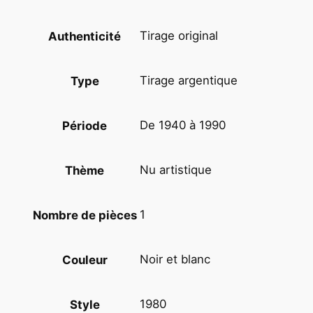
m
m
Tirage original
Authenticité
e
n
Tirage argentique
Type
u
e
p
De 1940 à 1990
Période
i
n
Nu artistique
Thème
u
p
N
1
Nombre de pièces
O
I
Noir et blanc
Couleur
R
E
T
1980
Style