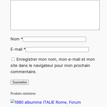
m
c
i
r
c
a
1
Nom
*
9
E-mail
*
8
0
Enregistrer mon nom, mon e-mail et mon
site dans le navigateur pour mon prochain
commentaire.
Produits similaires