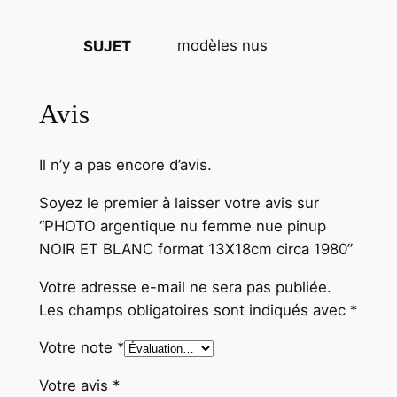
B
L
modèles nus
SUJET
A
N
C
Avis
f
o
Il n’y a pas encore d’avis.
r
m
Soyez le premier à laisser votre avis sur
a
“PHOTO argentique nu femme nue pinup
t
NOIR ET BLANC format 13X18cm circa 1980”
1
3
Votre adresse e-mail ne sera pas publiée.
X
Les champs obligatoires sont indiqués avec
*
1
Votre note
*
8
c
Votre avis
*