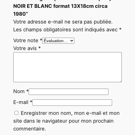
NOIR ET BLANC format 13X18cm circa
m
1980”
c
Votre adresse e-mail ne sera pas publiée.
i
Les champs obligatoires sont indiqués avec
*
r
c
Votre note
*
a
Votre avis
*
1
9
8
0
Nom
*
E-mail
*
Enregistrer mon nom, mon e-mail et mon
site dans le navigateur pour mon prochain
commentaire.