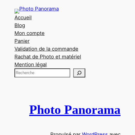
Accueil
Blog
Mon compte
Panier
Validation de la commande
Rachat de Photo et matériel
Mention légal
R
e
c
h
e
Photo Panorama
r
c
h
Propulsé par
WordPress
avec
e