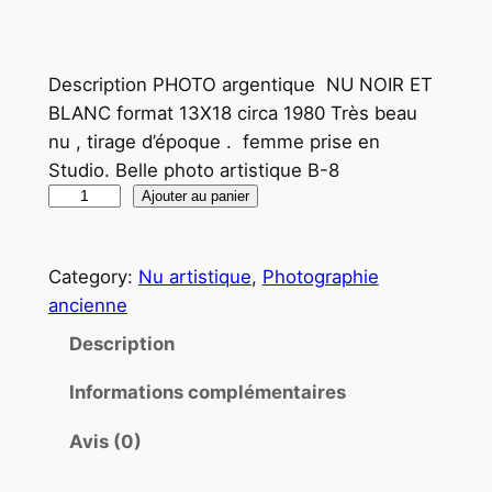
Description PHOTO argentique NU NOIR ET
BLANC format 13X18 circa 1980 Très beau
nu , tirage d’époque . femme prise en
Studio. Belle photo artistique B-8
q
Ajouter au panier
u
a
Category:
Nu artistique
, 
Photographie
n
ancienne
t
i
Description
t
Informations complémentaires
é
d
Avis (0)
e
P