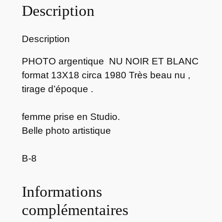
Description
H
O
T
Description
O
a
PHOTO argentique NU NOIR ET BLANC
r
format 13X18 circa 1980 Très beau nu ,
g
tirage d’époque .
e
n
femme prise en Studio.
t
Belle photo artistique
i
q
B-8
u
e
Informations
n
u
complémentaires
f