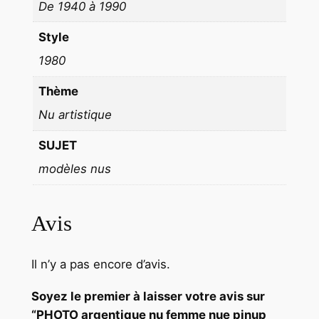
T
De 1940 à 1990
B
Style
L
A
1980
N
Thème
C
Nu artistique
f
o
SUJET
r
modèles nus
m
a
t
Avis
1
3
X
Il n’y a pas encore d’avis.
1
Soyez le premier à laisser votre avis sur
8
“PHOTO argentique nu femme nue pinup
c