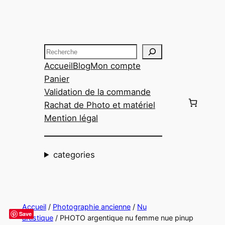
Aller
au
contenu
Recherche
Accueil
Blog
Mon compte
Panier
Validation de la commande
Rachat de Photo et matériel
Mention légal
categories
Accueil
/
Photographie ancienne
/
Nu
Save
artistique
/ PHOTO argentique nu femme nue pinup