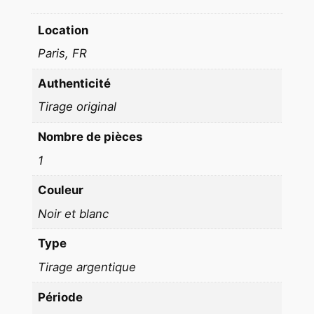
e
m
Location
m
Paris, FR
e
n
Authenticité
u
Tirage original
e
p
Nombre de pièces
i
1
n
Couleur
u
p
Noir et blanc
N
Type
O
I
Tirage argentique
R
Période
E