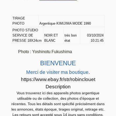
O
A
r
TIRAGE
g
PHOTO
Argentique KIMIJIMA MODE 1990
e
PHOTO STUDIO
SERVICE DE
NOIR ET
trés bon
03/10/2024
n
PRESSE 18X24cm
BLANC
état
10:21:45
t
i
Photo
:
Yoshinotu Fukushima
q
BIENVENUE
u
e
Merci de visiter ma boutique
.
K
https://www.ebay.fr/str/robinclouet
I
Description
M
Vous trouverez ici des appareils photos argentique
I
utilisable ou de collection, des photos d’époque et
J
récentes. Tous les détails sont spécifié précisément dans
les annonces, états époque, tirages original, retirage etc.
I
Les retours sont accepté sous 14 jours sans conditions.