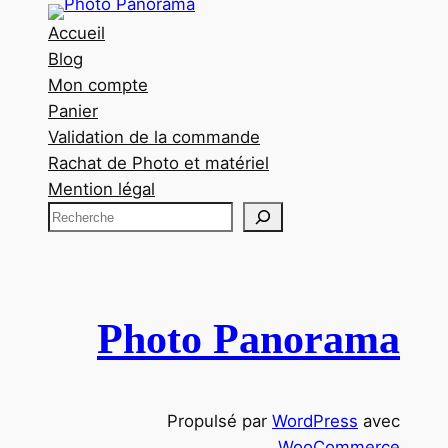
Accueil
Blog
Mon compte
Panier
Validation de la commande
Rachat de Photo et matériel
Mention légal
R
e
c
h
e
Photo Panorama
r
c
h
Propulsé par
WordPress
avec
e
WooCommerce