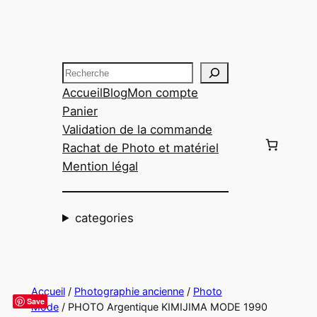
Aller
au
contenu
Recherche
Accueil
Blog
Mon compte
Panier
Validation de la commande
Rachat de Photo et matériel
Mention légal
categories
Accueil
/
Photographie ancienne
/
Photo
Save
Mode
/ PHOTO Argentique KIMIJIMA MODE 1990