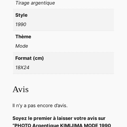
Tirage argentique
R
V
Style
I
1990
C
Thème
E
D
Mode
E
Format (cm)
P
R
18X24
E
S
Avis
S
E
1
Il n’y a pas encore d’avis.
8
X
Soyez le premier à laisser votre avis sur
2
“PHOTO Argentique KIMIJIMA MODE 1990