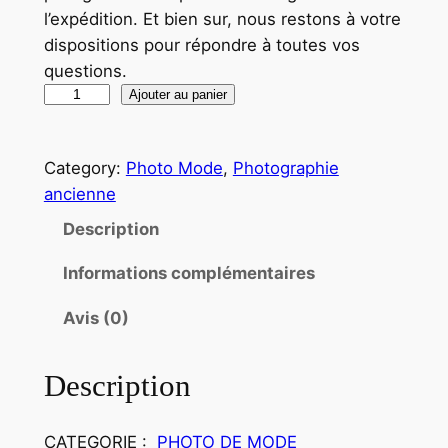
l’expédition. Et bien sur, nous restons à votre
dispositions pour répondre à toutes vos
questions.
q
Ajouter au panier
u
a
Category:
Photo Mode
, 
Photographie
n
ancienne
t
i
Description
t
Informations complémentaires
é
d
Avis (0)
e
P
Description
H
O
T
CATEGORIE :
PHOTO DE MODE