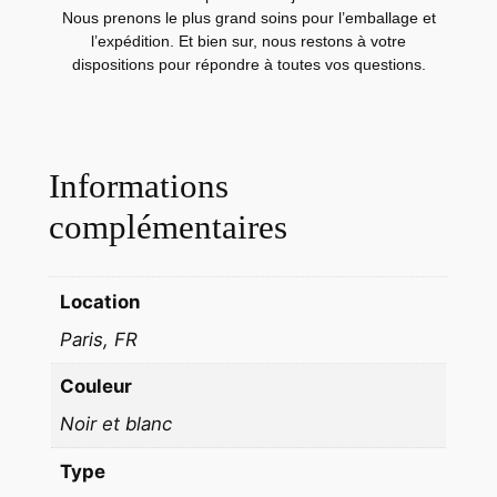
M
Nous prenons le plus grand soins pour l’emballage et
A
l’expédition. Et bien sur, nous restons à votre
M
dispositions pour répondre à toutes vos questions.
O
D
E
Informations
1
9
complémentaires
9
0
S
Location
T
Paris, FR
U
D
Couleur
I
Noir et blanc
O
S
Type
E