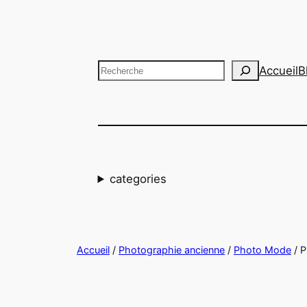
Aller
au
contenu
Recherche
Accueil
B
categories
Accueil
/
Photographie ancienne
/
Photo Mode
/ 