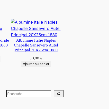
edrale
Albumine Italie Naples
1880
Chapelle Sansevero Autel
Principal 20X25cm 1880
50,00
€
Ajouter au panier
R
e
c