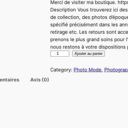
Merci de visiter ma boutique. http
Description Vous trouverez ici des
de collection, des photos d’époque
spécifié précisément dans les anno
retirage etc. Les retours sont acc
prenons le plus grand soins pour l’
nous restons à votre dispositions
q
Ajouter au panier
u
a
Category:
Photo Mode
, 
Photograp
n
entaires
Avis (0)
t
i
t
é
d
e