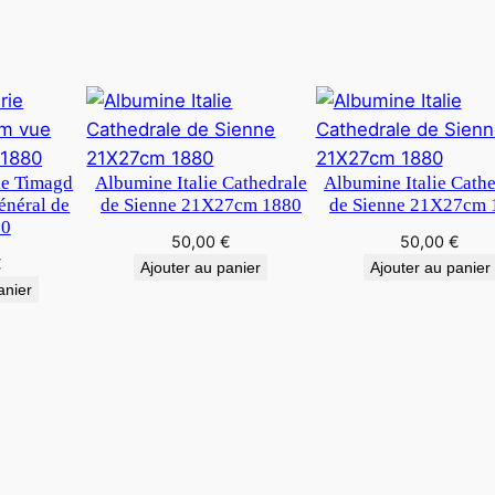
1
8
X
2
4
c
m
ie Timagd
Albumine Italie Cathedrale
Albumine Italie Cath
néral de
de Sienne 21X27cm 1880
de Sienne 21X27cm 
80
50,00
€
50,00
€
€
Ajouter au panier
Ajouter au panier
anier