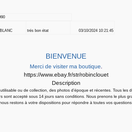
P
H
O
990
T
O
 BLANC
trés bon état
03/10/2024 10:21:45
A
r
g
BIENVENUE
e
Merci de visiter ma boutique
.
n
https://www.ebay.fr/str/robinclouet
t
Description
i
utilisable ou de collection, des photos d’époque et récentes. Tous les 
q
urs sont accepté sous 14 jours sans conditions. Nous prenons le plus gra
u
nous restons à votre dispositions pour répondre à toutes vos questions
e
K
I
M