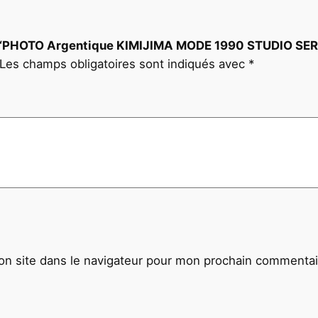
I
O
 sur “PHOTO Argentique KIMIJIMA MODE 1990 STUDIO S
S
Les champs obligatoires sont indiqués avec
*
E
R
V
I
C
E
D
E
P
R
E
n site dans le navigateur pour mon prochain commentai
S
S
E