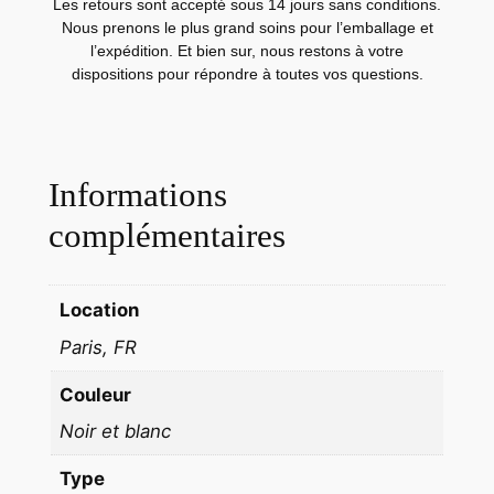
I
Les retours sont accepté sous 14 jours sans conditions.
Nous prenons le plus grand soins pour l’emballage et
M
l’expédition. Et bien sur, nous restons à votre
A
dispositions pour répondre à toutes vos questions.
M
O
D
E
Informations
1
complémentaires
9
9
0
Location
S
Paris, FR
T
U
Couleur
D
Noir et blanc
I
O
Type
S