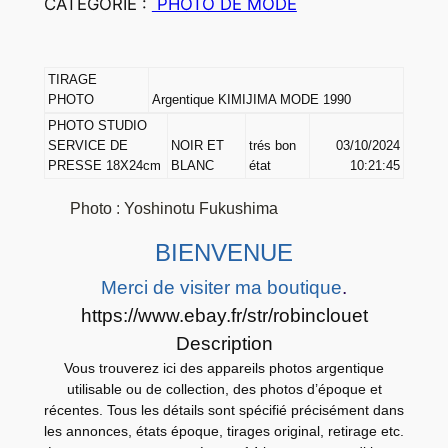
CATEGORIE :
PHOTO DE MODE
T
O
A
TIRAGE
r
PHOTO
Argentique KIMIJIMA MODE 1990
g
PHOTO STUDIO
e
SERVICE DE
NOIR ET
trés bon
03/10/2024
n
PRESSE 18X24cm
BLANC
état
10:21:45
t
Photo
:
Yoshinotu Fukushima
i
q
BIENVENUE
u
Merci de visiter ma boutique
.
e
https://www.ebay.fr/str/robinclouet
K
Description
I
Vous trouverez ici des appareils photos argentique
M
utilisable ou de collection, des photos d’époque et
I
récentes. Tous les détails sont spécifié précisément dans
J
les annonces, états époque, tirages original, retirage etc.