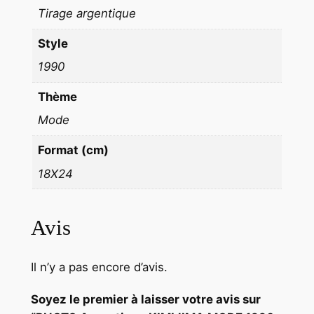
Tirage argentique
E
R
Style
V
1990
I
C
Thème
E
Mode
D
E
Format (cm)
P
18X24
R
E
S
Avis
S
E
Il n’y a pas encore d’avis.
1
8
Soyez le premier à laisser votre avis sur
X