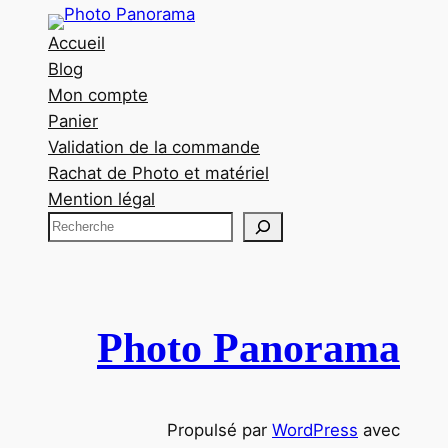
Accueil
Blog
Mon compte
Panier
Validation de la commande
Rachat de Photo et matériel
Mention légal
R
e
c
h
e
Photo Panorama
r
c
h
Propulsé par
WordPress
avec
e