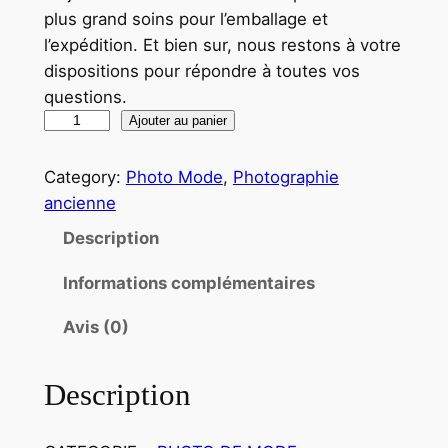
plus grand soins pour l’emballage et
l’expédition. Et bien sur, nous restons à votre
dispositions pour répondre à toutes vos
questions.
q
Ajouter au panier
u
a
Category:
Photo Mode
, 
Photographie
n
ancienne
t
Description
i
t
Informations complémentaires
é
Avis (0)
d
e
P
Description
H
O