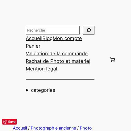
Aller
au
contenu
Recherche
Accueil
Blog
Mon compte
Panier
Validation de la commande
Rachat de Photo et matériel
Mention légal
categories
Save
Accueil
/
Photographie ancienne
/
Photo