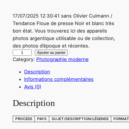
17/07/2025 12:30:41 sans Olivier Culmann /
Tendance Floue de presse Noir et blanc très
bon état. Vous trouverez ici des appareils
photos argentique utilisable ou de collection,
des photos d’époque et récentes.
q
Ajouter au panier
Category:
Photographie moderne
u
a
Description
n
Informations complémentaires
t
Avis (0)
i
t
Description
é
d
PROCEDE
PAYS
SUJET/DESCRIPTION/LÉGENDE
FORMA
e
P