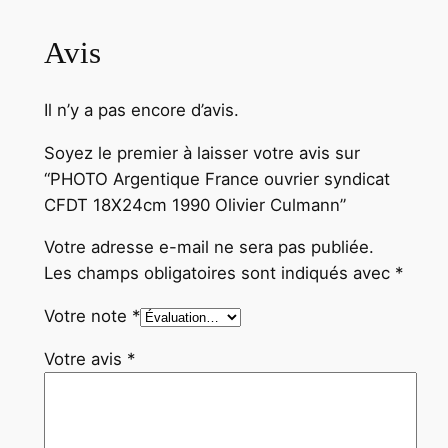
l
i
Avis
v
i
e
Il n’y a pas encore d’avis.
r
Soyez le premier à laisser votre avis sur
C
“PHOTO Argentique France ouvrier syndicat
u
CFDT 18X24cm 1990 Olivier Culmann”
l
m
Votre adresse e-mail ne sera pas publiée.
a
Les champs obligatoires sont indiqués avec
*
n
n
Votre note
*
Votre avis
*