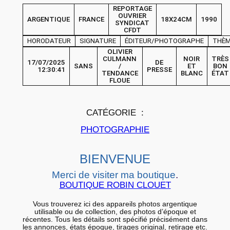
REPORTAGE
H
OUVRIER
ARGENTIQUE
FRANCE
18X24CM
1990
SYNDICAT
O
CFDT
T
HORODATEUR
SIGNATURE
ÉDITEUR/PHOTOGRAPHE
THÈ
O
OLIVIER
CULMANN
NOIR
TRÈS
17/07/2025
DE
A
SANS
/
ET
BON
12:30:41
PRESSE
TENDANCE
BLANC
ÉTAT
r
FLOUE
g
e
CATÉGORIE :
n
PHOTOGRAPHIE
t
i
BIENVENUE
q
u
Merci de visiter ma boutique
.
e
BOUTIQUE ROBIN CLOUET
F
Vous trouverez ici des appareils photos argentique
r
utilisable ou de collection, des photos d’époque et
récentes. Tous les détails sont spécifié précisément dans
a
les annonces, états époque, tirages original, retirage etc.