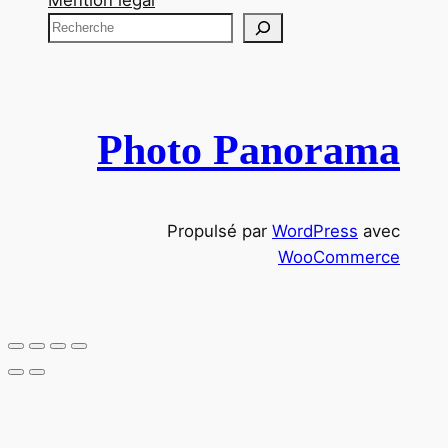
R
e
c
h
e
Photo Panorama
r
c
h
Propulsé par
WordPress
avec
e
WooCommerce