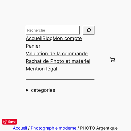
Aller
au
contenu
Recherche
Accueil
Blog
Mon compte
Panier
Validation de la commande
Rachat de Photo et matériel
Mention légal
categories
Save
Accueil
/
Photographie moderne
/ PHOTO Argentique