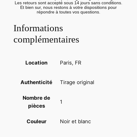
Les retours sont accepté sous 14 jours sans conditions.
n
Et bien sur, nous restons à votre dispositions pour
répondre à toutes vos questions.
c
e
Informations
o
u
complémentaires
v
r
i
Paris, FR
Location
e
r
Tirage original
Authenticité
s
y
Nombre de
n
1
pièces
d
i
Noir et blanc
Couleur
c
a