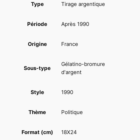
t
Tirage argentique
Type
C
F
Après 1990
Période
D
T
1
France
Origine
8
X
Gélatino-bromure
2
Sous-type
d'argent
4
c
1990
Style
m
1
9
Politique
Thème
9
0
18X24
Format (cm)
O