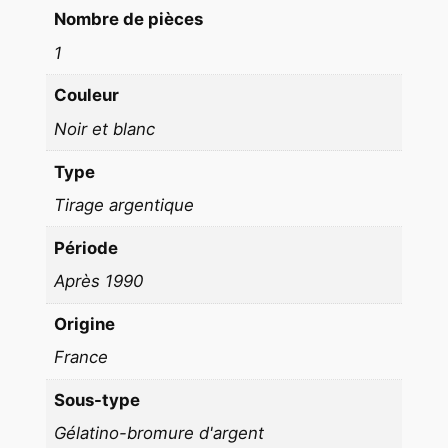
a
Nombre de pièces
t
1
C
F
Couleur
D
Noir et blanc
T
1
Type
8
Tirage argentique
X
2
Période
4
Après 1990
c
m
Origine
1
France
9
9
Sous-type
0
Gélatino-bromure d'argent
O