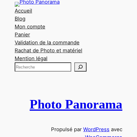
Accueil
Blog
Mon compte
Panier
Validation de la commande
Rachat de Photo et matériel
Mention légal
R
e
c
h
e
Photo Panorama
r
c
h
Propulsé par
WordPress
avec
e