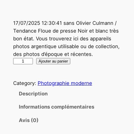
17/07/2025 12:30:41 sans Olivier Culmann /
Tendance Floue de presse Noir et blanc très
bon état. Vous trouverez ici des appareils
photos argentique utilisable ou de collection,
des photos d’époque et récentes.
q
Ajouter au panier
u
a
Category:
Photographie moderne
n
t
Description
i
Informations complémentaires
t
é
Avis (0)
d
e