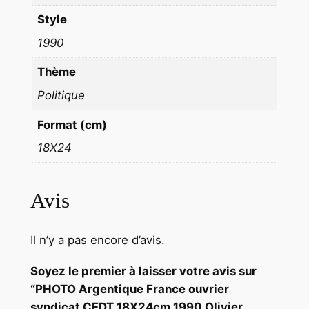
l
Style
i
1990
v
i
Thème
e
Politique
r
Format (cm)
C
u
18X24
l
m
Avis
a
n
n
Il n’y a pas encore d’avis.
Soyez le premier à laisser votre avis sur
“PHOTO Argentique France ouvrier
syndicat CFDT 18X24cm 1990 Olivier