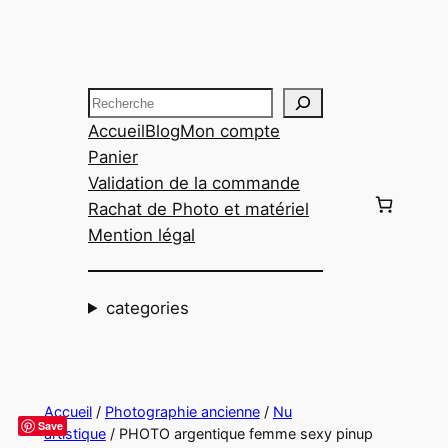
Aller
au
contenu
Recherche
Accueil
Blog
Mon compte
Panier
Validation de la commande
Rachat de Photo et matériel
Mention légal
categories
Accueil
/
Photographie ancienne
/
Nu
Save
artistique
/ PHOTO argentique femme sexy pinup