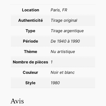
m
e
Location
Paris, FR
s
Authenticité
Tirage original
e
x
Type
Tirage argentique
y
p
Période
De 1940 à 1990
i
Thème
Nu artistique
n
u
Nombre de pièces
1
p
N
Couleur
Noir et blanc
O
I
Style
1980
R
E
Avis
T