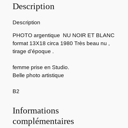
Description
H
O
T
Description
O
a
PHOTO argentique NU NOIR ET BLANC
r
format 13X18 circa 1980 Très beau nu ,
g
tirage d’époque .
e
n
femme prise en Studio.
t
Belle photo artistique
i
q
B2
u
e
Informations
f
e
complémentaires
m