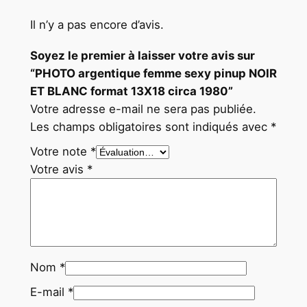
B
L
Il n’y a pas encore d’avis.
A
Soyez le premier à laisser votre avis sur
N
“PHOTO argentique femme sexy pinup NOIR
C
ET BLANC format 13X18 circa 1980”
f
Votre adresse e-mail ne sera pas publiée.
o
Les champs obligatoires sont indiqués avec
*
r
m
Votre note
*
a
Votre avis
*
t
1
3
X
1
Nom
*
8
c
E-mail
*
i