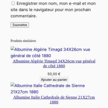
Enregistrer mon nom, mon e-mail et mon
r
site dans le navigateur pour mon prochain
c
commentaire.
a
1
9
8
Produits similaires
0
Albumine Algérie Timagd 34X26cm vue général
de côté 1880
50,00
€
Ajouter au panier
Albumine Italie Cathedrale de Sienne 21X27cm
1880