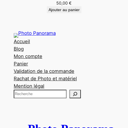
50,00
€
Ajouter au panier
Accueil
Blog
Mon compte
Panier
Validation de la commande
Rachat de Photo et matériel
Mention légal
R
e
c
h
e