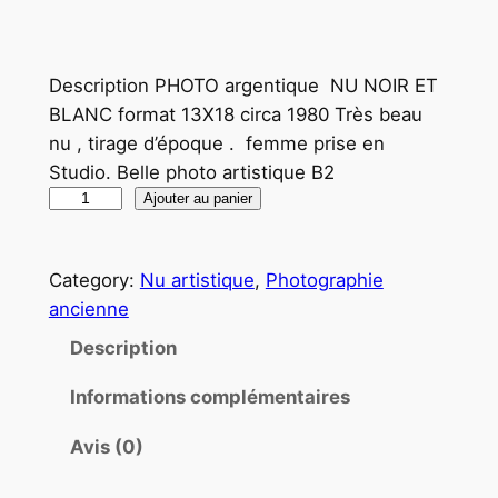
Description PHOTO argentique NU NOIR ET
BLANC format 13X18 circa 1980 Très beau
nu , tirage d’époque . femme prise en
Studio. Belle photo artistique B2
q
Ajouter au panier
u
a
Category:
Nu artistique
, 
Photographie
n
ancienne
t
i
Description
t
Informations complémentaires
é
d
Avis (0)
e
P