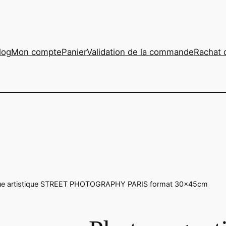
log
Mon compte
Panier
Validation de la commande
Rachat 
que artistique STREET PHOTOGRAPHY PARIS format 30x45cm