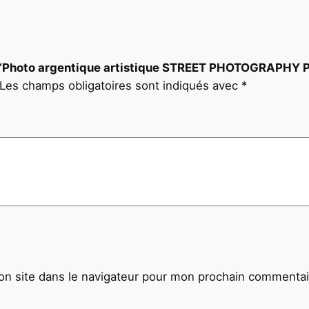
P
H
Y
P
sur “Photo argentique artistique STREET PHOTOGRAPHY
A
Les champs obligatoires sont indiqués avec
*
R
I
S
f
o
r
m
a
t
3
0
n site dans le navigateur pour mon prochain commentai
x