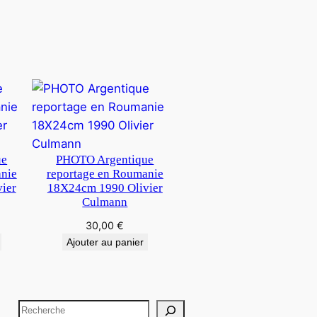
ue
PHOTO Argentique
anie
reportage en Roumanie
ier
18X24cm 1990 Olivier
Culmann
30,00
€
Ajouter au panier
R