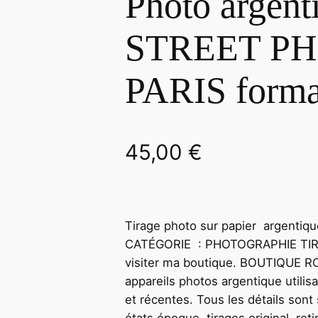
Photo argenti
STREET P
PARIS form
45,00
€
Tirage photo sur papier argenti
CATÉGORIE : PHOTOGRAPHIE TI
visiter ma boutique. BOUTIQUE R
appareils photos argentique utilis
et récentes. Tous les détails son
états époque, tirages original, re