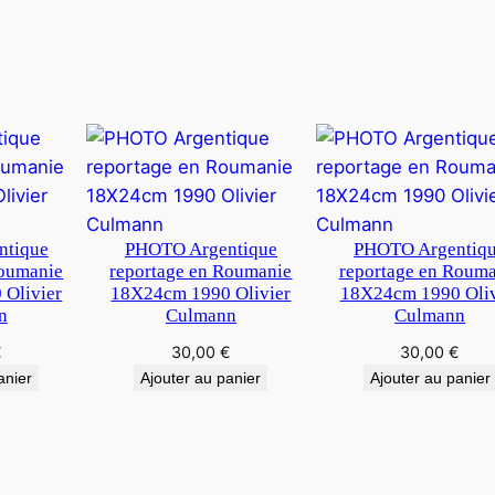
4
5
c
m
ntique
PHOTO Argentique
PHOTO Argentiq
Roumanie
reportage en Roumanie
reportage en Roum
Olivier
18X24cm 1990 Olivier
18X24cm 1990 Oliv
n
Culmann
Culmann
€
30,00
€
30,00
€
anier
Ajouter au panier
Ajouter au panier