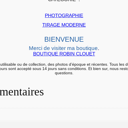
a
r
PHOTOGRAPHIE
g
TIRAGE MODERNE
e
n
BIENVENUE
t
Merci de visiter ma boutique
.
i
BOUTIQUE ROBIN CLOUET
q
u
utilisable ou de collection, des photos d’époque et récentes. Tous les 
etours sont accepté sous 14 jours sans conditions. Et bien sur, nous res
e
questions.
a
r
mentaires
t
i
s
t
i