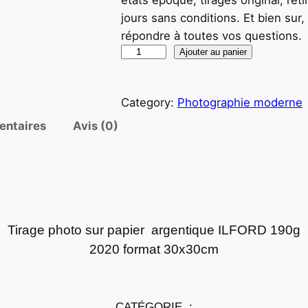
jours sans conditions. Et bien sur
répondre à toutes vos questions.
q
Ajouter au panier
u
a
Category:
Photographie moderne
n
t
entaires
Avis (0)
i
t
é
d
e
Tirage photo sur papier argentique ILFORD 190g
P
2020 format 30x30cm
h
o
t
o
CATÉGORIE :