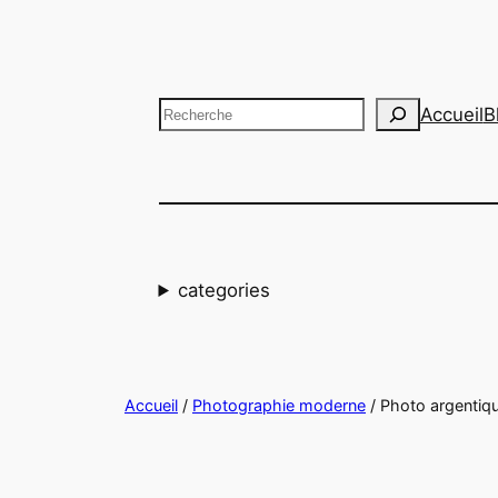
Aller
au
contenu
Recherche
Accueil
B
categories
Accueil
/
Photographie moderne
/ Photo argenti