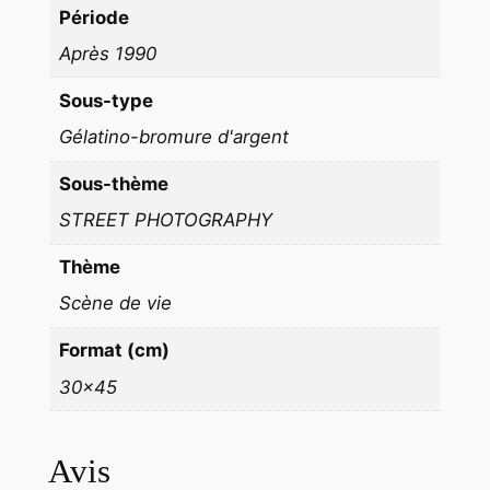
Période
A
Après 1990
R
I
Sous-type
S
Gélatino-bromure d'argent
f
o
Sous-thème
r
STREET PHOTOGRAPHY
m
a
Thème
t
Scène de vie
3
0
Format (cm)
x
30×45
4
5
c
Avis
m