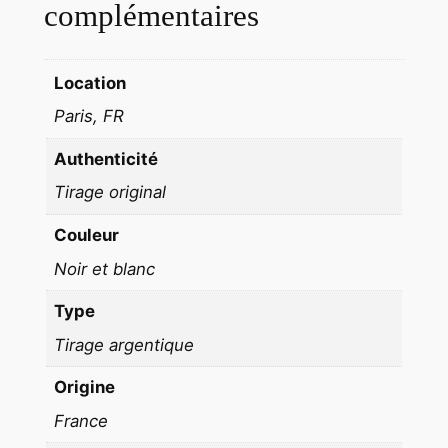
S
complémentaires
T
R
Location
E
E
Paris, FR
T
Authenticité
P
H
Tirage original
O
Couleur
T
O
Noir et blanc
G
Type
R
A
Tirage argentique
P
Origine
H
France
Y
P