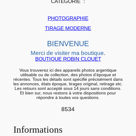
CATÉGORIE :
e
n
PHOTOGRAPHIE
t
i
TIRAGE MODERNE
q
BIENVENUE
u
e
Merci de visiter ma boutique
.
a
BOUTIQUE ROBIN CLOUET
r
Vous trouverez ici des appareils photos argentique
t
utilisable ou de collection, des photos d’époque et
récentes. Tous les détails sont spécifié précisément dans
i
les annonces, états époque, tirages original, retirage etc.
Les retours sont accepté sous 14 jours sans conditions.
s
Et bien sur, nous restons à votre dispositions pour
répondre à toutes vos questions.
t
i
8534
q
u
Informations
e