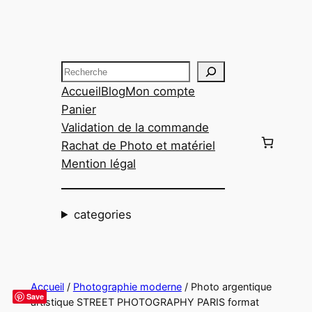
Aller
au
contenu
Recherche
Accueil
Blog
Mon compte
Panier
Validation de la commande
Rachat de Photo et matériel
Mention légal
categories
Accueil
/
Photographie moderne
/ Photo argentique
Save
artistique STREET PHOTOGRAPHY PARIS format