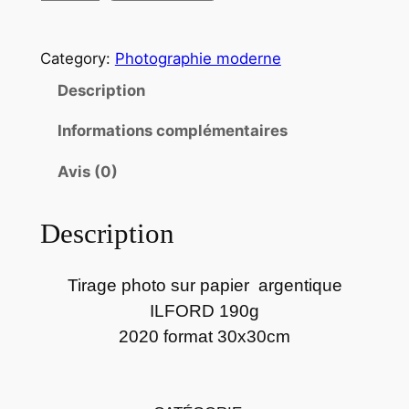
u
a
Category:
Photographie moderne
n
t
Description
i
Informations complémentaires
t
é
Avis (0)
d
e
Description
P
h
o
Tirage photo sur papier argentique
t
ILFORD 190g
o
2020 format 30x30cm
a
r
g