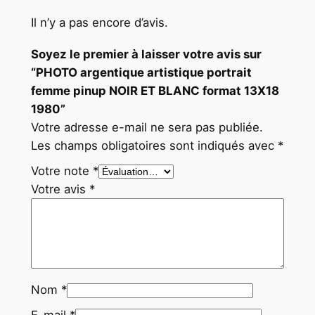
a
Il n’y a pas encore d’avis.
t
1
Soyez le premier à laisser votre avis sur
3
“PHOTO argentique artistique portrait
X
femme pinup NOIR ET BLANC format 13X18
1
1980”
8
Votre adresse e-mail ne sera pas publiée.
1
Les champs obligatoires sont indiqués avec
*
9
Votre note
*
8
Votre avis
*
0
Nom
*
E-mail
*