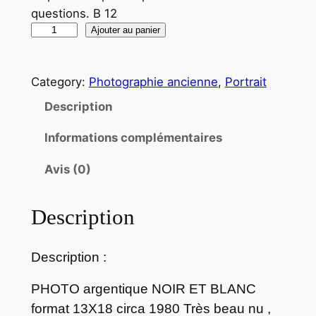
questions. B 12
q
Ajouter au panier
u
a
Category:
Photographie ancienne
, 
Portrait
n
t
Description
i
Informations complémentaires
t
é
Avis (0)
d
e
Description
P
H
O
Description :
T
O
PHOTO argentique NOIR ET BLANC
a
format 13X18 circa 1980 Très beau nu ,