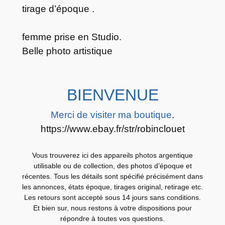
r
tirage d’époque .
g
e
femme prise en Studio.
n
Belle photo artistique
t
i
q
BIENVENUE
u
e
Merci de visiter ma boutique
.
a
https://www.ebay.fr/str/robinclouet
r
t
Vous trouverez ici des appareils photos argentique
i
utilisable ou de collection, des photos d’époque et
s
récentes. Tous les détails sont spécifié précisément dans
les annonces, états époque, tirages original, retirage etc.
t
Les retours sont accepté sous 14 jours sans conditions.
i
Et bien sur, nous restons à votre dispositions pour
q
répondre à toutes vos questions.