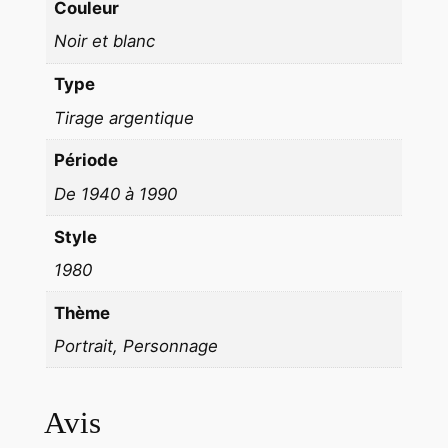
Couleur
u
Noir et blanc
p
N
Type
O
Tirage argentique
I
R
Période
E
De 1940 à 1990
T
B
Style
L
1980
A
N
Thème
C
Portrait, Personnage
f
o
Avis
r
m