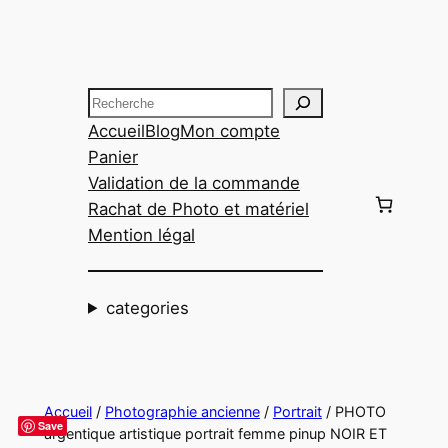
Aller
au
contenu
Recherche
Accueil
Blog
Mon compte
Panier
Validation de la commande
Rachat de Photo et matériel
Mention légal
categories
Accueil
/
Photographie ancienne
/
Portrait
/ PHOTO
Save
argentique artistique portrait femme pinup NOIR ET