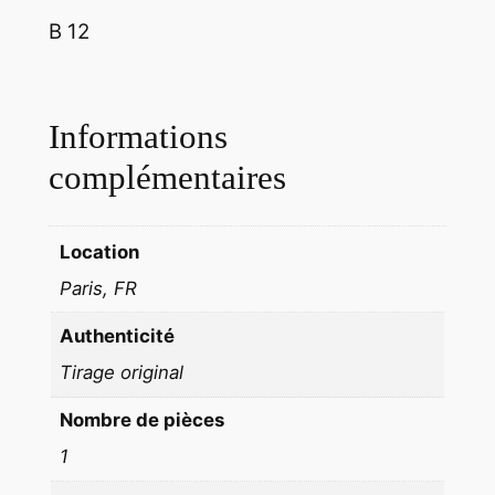
u
B 12
e
p
o
r
Informations
t
complémentaires
r
a
i
Location
t
Paris, FR
f
e
Authenticité
m
Tirage original
m
e
Nombre de pièces
p
1
i
n