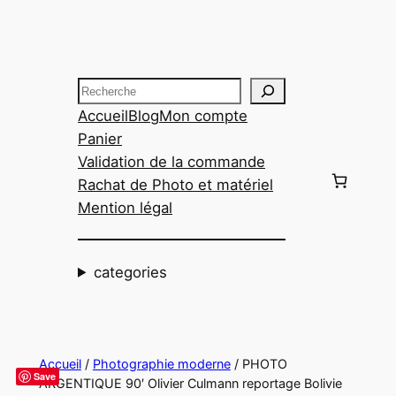
Aller
au
contenu
Recherche
Accueil
Blog
Mon compte
Panier
Validation de la commande
Rachat de Photo et matériel
Mention légal
categories
Accueil
/
Photographie moderne
/ PHOTO
Save
ARGENTIQUE 90′ Olivier Culmann reportage Bolivie