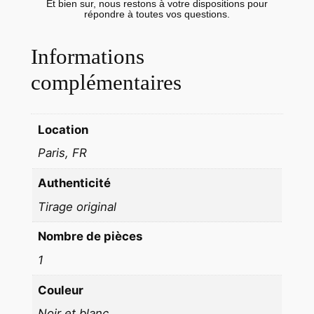
0
Et bien sur, nous restons à votre dispositions pour
répondre à toutes vos questions.
'
O
Informations
l
complémentaires
i
v
i
Location
e
r
Paris, FR
C
Authenticité
u
l
Tirage original
m
Nombre de pièces
a
1
n
n
Couleur
r
Noir et blanc