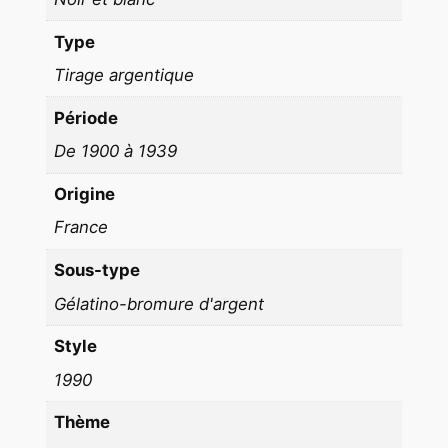
e
p
Type
o
Tirage argentique
r
t
Période
a
De 1900 à 1939
g
e
Origine
B
France
o
l
Sous-type
i
Gélatino-bromure d'argent
v
i
Style
e
1990
1
8
Thème
X