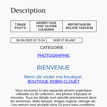
e
Description
P
H
O
ARGENTIQUE
TIRAGE
REPORTAGE EN
1990′ OLIVIER
T
PHOTO
BOLIVIE 18X24CM
CULMANN
O
A
26/06/2025 22:15:24
NOIR ET BLANC
R
CATÉGORIE :
G
PHOTOGRAPHIE
E
N
BIENVENUE
T
Merci de visiter ma boutique
.
I
BOUTIQUE ROBIN CLOUET
Q
U
Vous trouverez ici des appareils photos argentique
utilisable ou de collection, des photos d’époque et
E
récentes. Tous les détails sont spécifié précisément dans
les annonces, états époque, tirages original, retirage etc.
9
Les retours sont accepté sous 14 jours sans conditions.