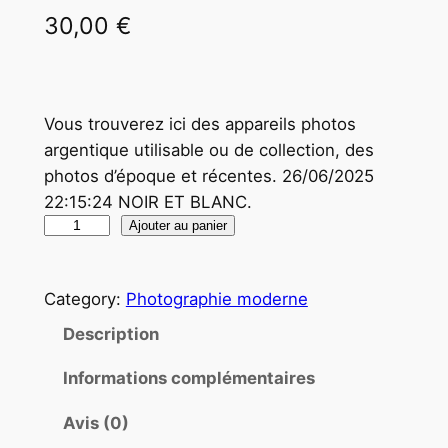
30,00
€
Vous trouverez ici des appareils photos
argentique utilisable ou de collection, des
photos d’époque et récentes. 26/06/2025
22:15:24 NOIR ET BLANC.
q
Ajouter au panier
u
a
Category:
Photographie moderne
n
t
Description
i
Informations complémentaires
t
é
Avis (0)
d