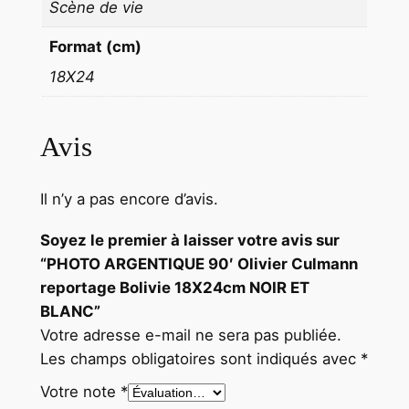
Scène de vie
2
4
Format (cm)
c
18X24
m
N
O
Avis
I
R
Il n’y a pas encore d’avis.
E
T
Soyez le premier à laisser votre avis sur
B
“PHOTO ARGENTIQUE 90′ Olivier Culmann
L
reportage Bolivie 18X24cm NOIR ET
A
BLANC”
N
Votre adresse e-mail ne sera pas publiée.
C
Les champs obligatoires sont indiqués avec
*
Votre note
*