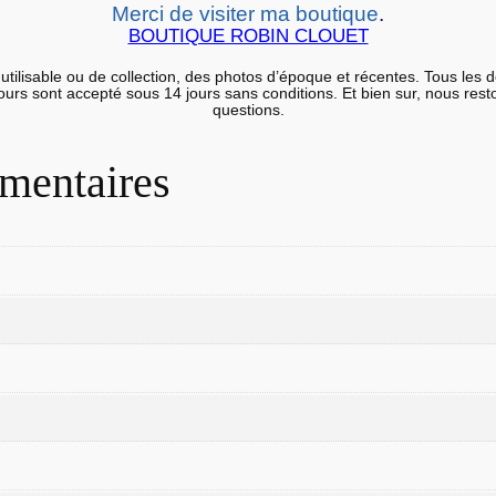
G
Merci de visiter ma boutique
.
E
BOUTIQUE ROBIN CLOUET
N
utilisable ou de collection, des photos d’époque et récentes. Tous les 
T
etours sont accepté sous 14 jours sans conditions. Et bien sur, nous res
questions.
I
Q
mentaires
U
E
9
0
'
O
l
i
v
i
e
r