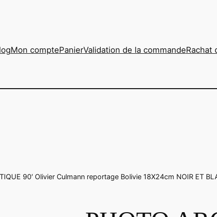
log
Mon compte
Panier
Validation de la commande
Rachat 
QUE 90′ Olivier Culmann reportage Bolivie 18X24cm NOIR ET B