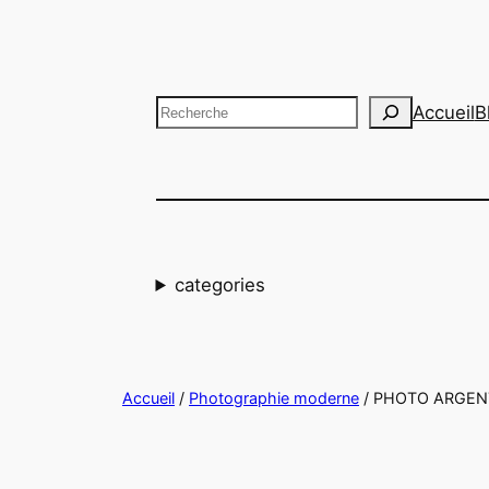
Aller
au
contenu
Recherche
Accueil
B
categories
Accueil
/
Photographie moderne
/ PHOTO ARGENTI