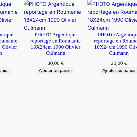
E
T
B
L
A
ntique
PHOTO Argentique
PHOTO Argentiq
Roumanie
reportage en Roumanie
reportage en Roum
N
Olivier
18X24cm 1990 Olivier
18X24cm 1990 Oliv
C
n
Culmann
Culmann
€
30,00
€
30,00
€
anier
Ajouter au panier
Ajouter au panier