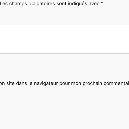
Les champs obligatoires sont indiqués avec
*
o
l
i
v
i
e
1
8
X
2
4
n site dans le navigateur pour mon prochain commentai
c
m
N
O
I
R