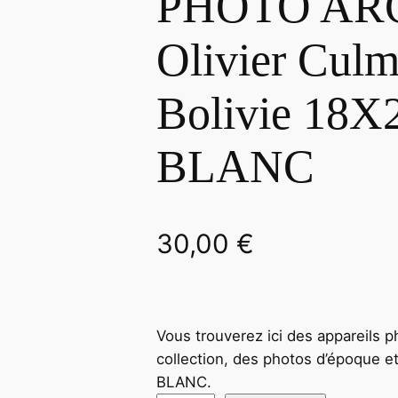
PHOTO ARG
Olivier Culm
Bolivie 18
BLANC
30,00
€
Vous trouverez ici des appareils p
collection, des photos d’époque 
BLANC.