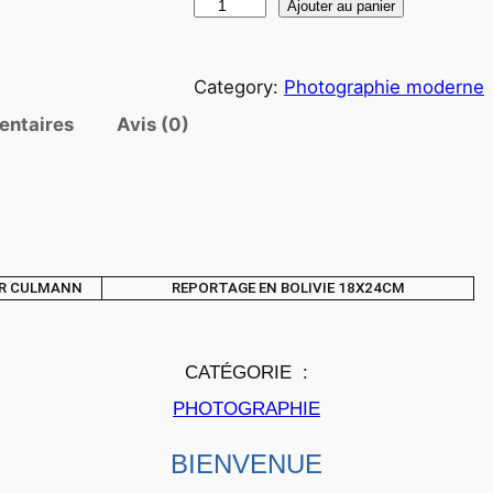
q
Ajouter au panier
u
a
Category:
Photographie moderne
n
t
entaires
Avis (0)
i
t
é
d
e
ER CULMANN
REPORTAGE EN BOLIVIE 18X24CM
P
H
O
CATÉGORIE :
T
O
PHOTOGRAPHIE
A
BIENVENUE
R