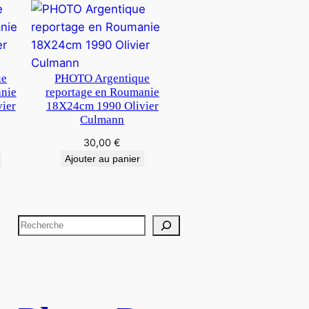
ue
PHOTO Argentique
anie
reportage en Roumanie
ier
18X24cm 1990 Olivier
Culmann
30,00
€
Ajouter au panier
R
e
c
h
e