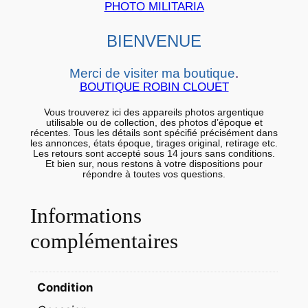
PHOTO MILITARIA
l
d
BIENVENUE
a
t
Merci de visiter ma boutique
.
s
BOUTIQUE ROBIN CLOUET
d
Vous trouverez ici des appareils photos argentique
e
utilisable ou de collection, des photos d’époque et
l
récentes. Tous les détails sont spécifié précisément dans
les annonces, états époque, tirages original, retirage etc.
a
Les retours sont accepté sous 14 jours sans conditions.
Et bien sur, nous restons à votre dispositions pour
W
répondre à toutes vos questions.
e
h
Informations
r
complémentaires
m
a
c
Condition
h