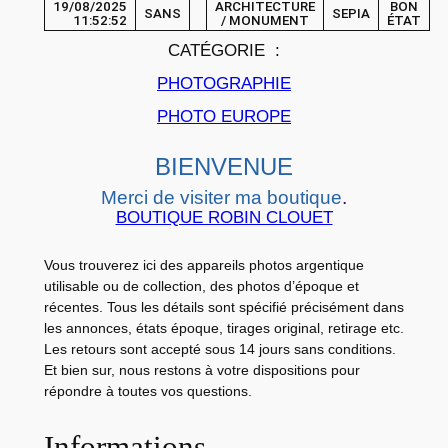
T
19/08/2025
ARCHITECTURE
BON
SANS
SEPIA
11:52:52
/ MONUMENT
ÉTAT
O
CATÉGORIE :
A
l
PHOTOGRAPHIE
b
PHOTO EUROPE
u
m
BIENVENUE
i
Merci de visiter ma boutique
.
n
BOUTIQUE ROBIN CLOUET
e
B
Vous trouverez ici des appareils photos argentique
e
utilisable ou de collection, des photos d’époque et
récentes. Tous les détails sont spécifié précisément dans
l
les annonces, états époque, tirages original, retirage etc.
g
Les retours sont accepté sous 14 jours sans conditions.
i
Et bien sur, nous restons à votre dispositions pour
q
répondre à toutes vos questions.
u
Informations
e