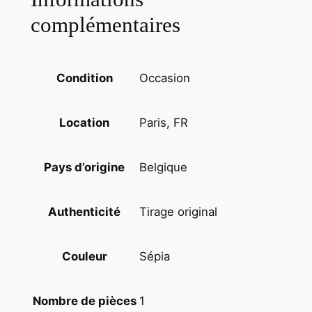
2
complémentaires
2
X
2
Occasion
Condition
8
c
Paris, FR
Location
m
1
8
Belgique
Pays d’origine
8
0
Tirage original
Authenticité
B
r
u
Sépia
Couleur
x
e
1
Nombre de pièces
l