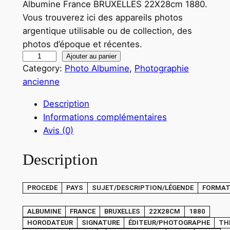
Albumine France BRUXELLES 22X28cm 1880.
Vous trouverez ici des appareils photos
argentique utilisable ou de collection, des
photos d’époque et récentes.
q
Ajouter au panier
Category:
Photo Albumine
, 
Photographie
u
ancienne
a
n
Description
t
Informations complémentaires
i
Avis (0)
t
é
Description
d
e
PROCEDE
PAYS
SUJET/DESCRIPTION/LÉGENDE
FORMA
P
H
ALBUMINE
FRANCE
BRUXELLES
22X28CM
1880
O
HORODATEUR
SIGNATURE
ÉDITEUR/PHOTOGRAPHE
TH