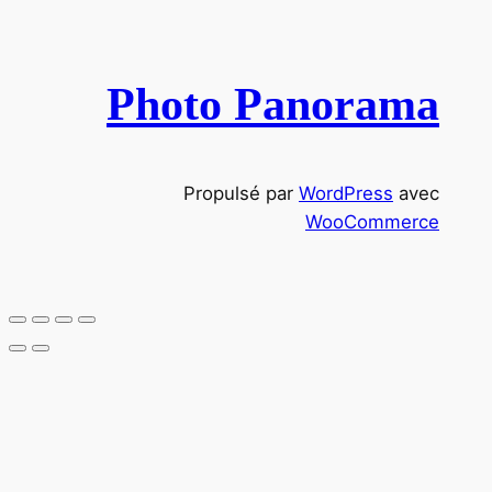
c
h
e
Photo Panorama
r
c
h
Propulsé par
WordPress
avec
e
WooCommerce