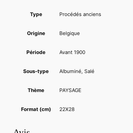
l
e
Procédés anciens
Type
s
,
Belgique
Origine
h
ô
t
Avant 1900
Période
e
l
Albuminé, Salé
Sous-type
d
e
v
PAYSAGE
Thème
i
l
22X28
Format (cm)
l
e
Avis