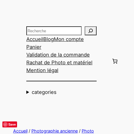
Aller
au
contenu
Recherche
Accueil
Blog
Mon compte
Panier
Validation de la commande
Rachat de Photo et matériel
Mention légal
categories
Save
Accueil
/
Photographie ancienne
/
Photo