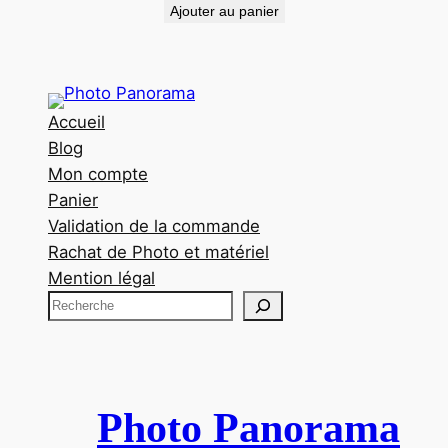
Ajouter au panier
Accueil
Blog
Mon compte
Panier
Validation de la commande
Rachat de Photo et matériel
Mention légal
R
e
c
h
e
Photo Panorama
r