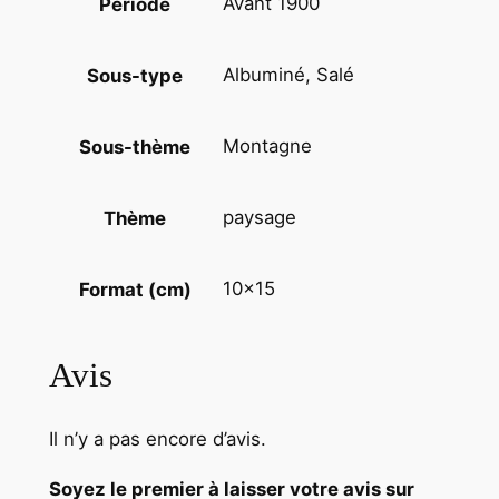
Avant 1900
Période
1
8
8
Albuminé, Salé
Sous-type
0
Montagne
Sous-thème
paysage
Thème
10×15
Format (cm)
Avis
Il n’y a pas encore d’avis.
Soyez le premier à laisser votre avis sur