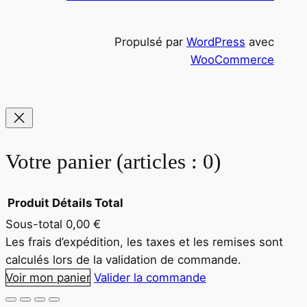
c
h
Propulsé par
WordPress
avec
e
WooCommerce
Votre panier
(articles : 0)
Produit
Détails
Total
Sous-total
0,00 €
Produits
Les frais d’expédition, les taxes et les remises sont
calculés lors de la validation de commande.
dans
Voir mon panier
Valider la commande
le