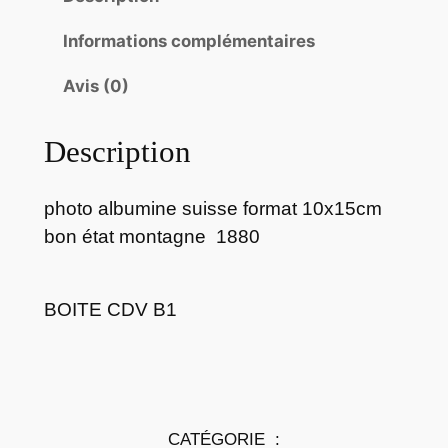
t
i
Informations complémentaires
t
é
Avis (0)
d
e
Description
p
h
photo albumine suisse format 10x15cm
o
t
bon état montagne 1880
o
a
BOITE CDV B1
l
b
u
m
i
CATÉGORIE :
n