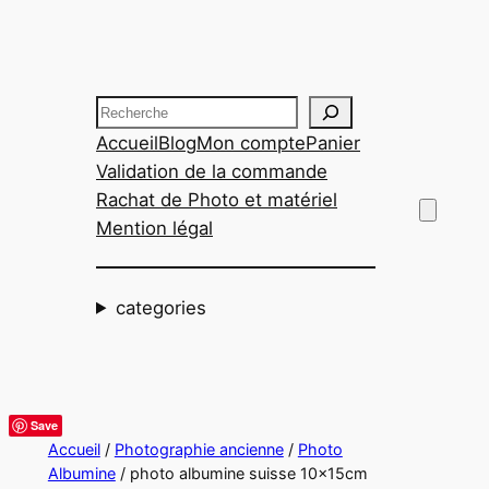
Aller
au
contenu
Recherche
Accueil
Blog
Mon compte
Panier
Validation de la commande
Rachat de Photo et matériel
Mention légal
categories
Save
Accueil
/
Photographie ancienne
/
Photo
Albumine
/ photo albumine suisse 10x15cm