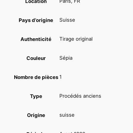
Paris, FR
Location
t
a
g
Suisse
Pays d’origine
n
e
Tirage original
Authenticité
C
a
Sépia
Couleur
b
a
n
1
Nombre de pièces
e
S
Procédés anciens
Type
u
i
s
suisse
Origine
s
e