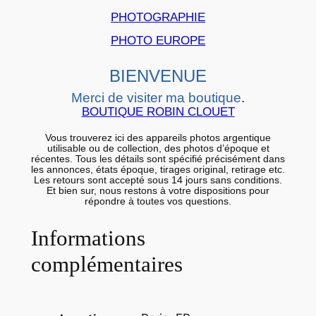
e
PHOTOGRAPHIE
s
PHOTO EUROPE
u
i
BIENVENUE
s
Merci de visiter ma boutique
.
s
BOUTIQUE ROBIN CLOUET
e
Vous trouverez ici des appareils photos argentique
1
utilisable ou de collection, des photos d’époque et
récentes. Tous les détails sont spécifié précisément dans
0
les annonces, états époque, tirages original, retirage etc.
x
Les retours sont accepté sous 14 jours sans conditions.
Et bien sur, nous restons à votre dispositions pour
1
répondre à toutes vos questions.
5
Informations
c
m
complémentaires
m
o
n