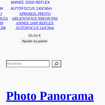
O
APPAREIL PHOTO
OLTA
ARGENTIQUE NIKON F60
89
ANNEE 2000 REFLEX
OOM
AUTOFOCUS 24X36m
50,00
€
Ajouter au panier
R
e
c
h
e
Photo Panorama
r
c