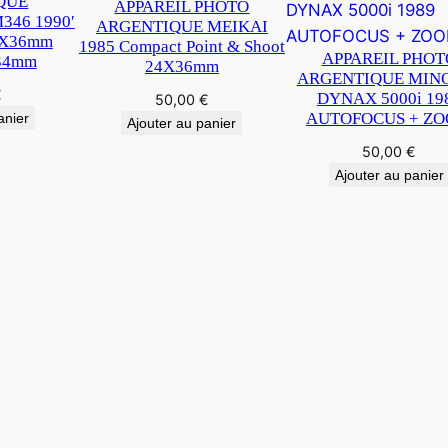
QUE
APPAREIL PHOTO
o
46 1990′
ARGENTIQUE MEIKAI
6
4X36mm
1985 Compact Point & Shoot
APPAREIL PHOT
X
34mm
24X36mm
ARGENTIQUE MIN
1
€
DYNAX 5000i 19
50,00
€
3
AUTOFOCUS + Z
anier
Ajouter au panier
c
50,00
€
m
Ajouter au panier