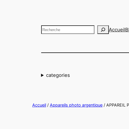
Aller
au
contenu
Recherche
Accueil
B
categories
Accueil
/
Appareils photo argentique
/ APPAREIL P