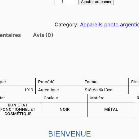
q
Ajouter au panier
u
a
Category:
Appareils photo argenti
n
t
entaires
Avis (0)
i
t
é
d
e
que
Procédé
Format
Film
A
1919
Argentique
Stéréo 6X13cm
P
tat
Couleur
Matière
P
BON ÉTAT
A
FONCTIONNEL ET
NOIR
MÉTAL
COSMÉTIQUE
R
E
I
BIENVENUE