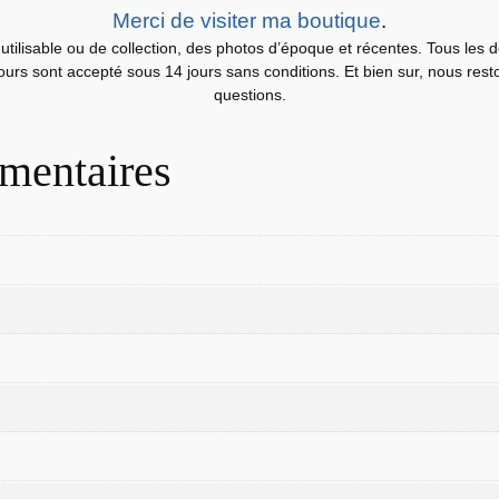
L
Merci de visiter ma boutique
.
P
utilisable ou de collection, des photos d’époque et récentes. Tous les 
H
etours sont accepté sous 14 jours sans conditions. Et bien sur, nous res
O
questions.
T
O
mentaires
M
o
n
o
b
l
o
c
V
.
L
i