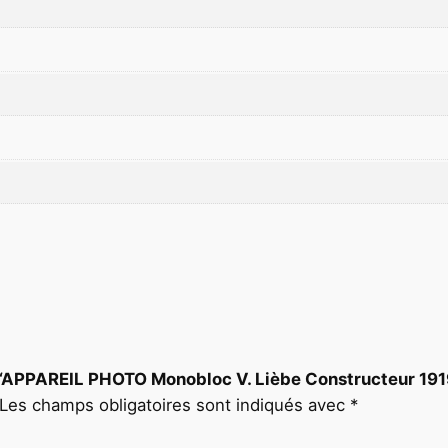
è
b
e
C
o
n
s
t
r
u
c
t
e
u
sur “APPAREIL PHOTO Monobloc V. Lièbe Constructeur 1
r
Les champs obligatoires sont indiqués avec
*
1
9