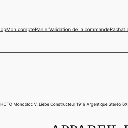
log
Mon compte
Panier
Validation de la commande
Rachat 
HOTO Monobloc V. Lièbe Constructeur 1919 Argentique Stéréo 6