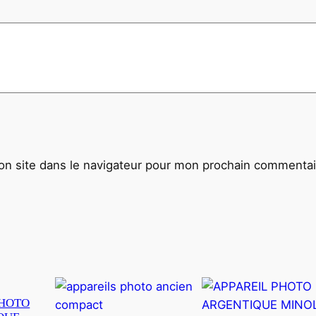
1
9
A
r
g
e
n
t
i
n site dans le navigateur pour mon prochain commentai
q
u
e
S
t
é
r
PHOTO
é