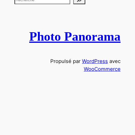
e
c
h
e
Photo Panorama
r
c
h
Propulsé par
WordPress
avec
e
WooCommerce