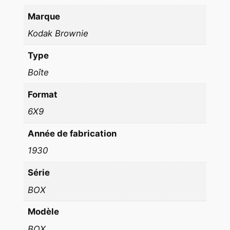
F
Marque
)
1
Kodak Brownie
9
Type
3
0
Boîte
A
Format
r
g
6X9
e
Année de fabrication
n
t
1930
i
Série
q
BOX
u
e
Modèle
6
BOX
X