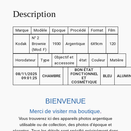
e
Description
A
P
P
Marque
Modèle
Epoque
Procédé
Format
Film
A
N° 2
R
Kodak
Brownie
1930
Argentique
6X9cm
120
(Mod. F)
E
Objectif et
I
Horodateur
Type
état
Couleur
Matière
accessoire
L
BON ÉTAT
P
08/11/2025
FONCTIONNEL
CHAMBRE
BLEU
ALUMI
09:01:25
ET
H
COSMÉTIQUE
O
T
BIENVENUE
O
Merci de visiter ma boutique
.
K
Vous trouverez ici des appareils photos argentique
o
utilisable ou de collection, des photos d’époque et
d
récentes. Tous les détails sont spécifié précisément dans