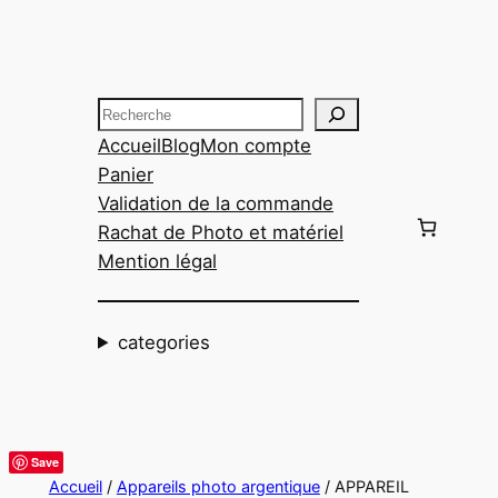
Aller
au
contenu
Recherche
Accueil
Blog
Mon compte
Panier
Validation de la commande
Rachat de Photo et matériel
Mention légal
categories
Save
Accueil
/
Appareils photo argentique
/ APPAREIL