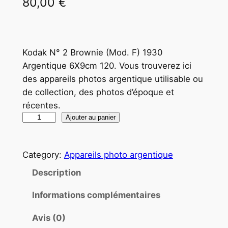
80,00
€
Kodak N° 2 Brownie (Mod. F) 1930
Argentique 6X9cm 120. Vous trouverez ici
des appareils photos argentique utilisable ou
de collection, des photos d’époque et
récentes.
q
Ajouter au panier
u
a
Category:
Appareils photo argentique
n
t
Description
i
Informations complémentaires
t
é
Avis (0)
d