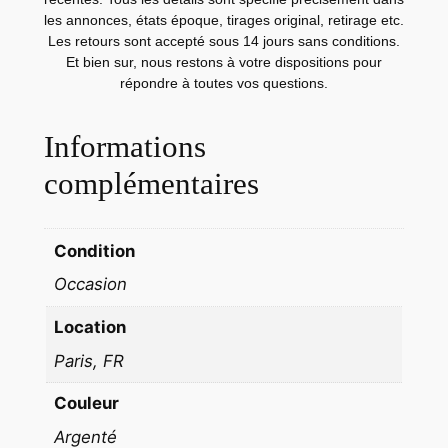
a
les annonces, états époque, tirages original, retirage etc.
k
Les retours sont accepté sous 14 jours sans conditions.
N
Et bien sur, nous restons à votre dispositions pour
répondre à toutes vos questions.
°
2
Informations
B
r
complémentaires
o
w
n
Condition
i
Occasion
e
(
Location
M
Paris, FR
o
d
Couleur
.
Argenté