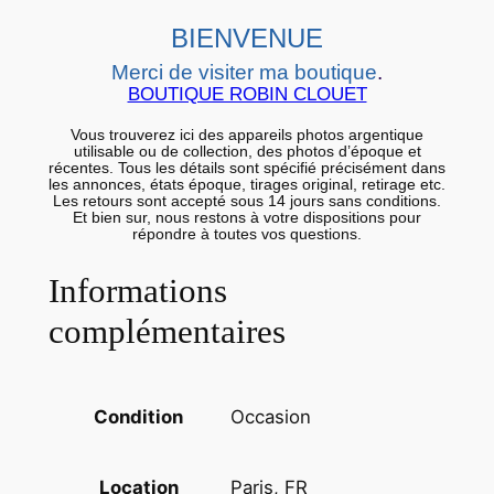
t
t
BIENVENUE
r
Merci de visiter ma boutique
.
i
BOUTIQUE ROBIN CLOUET
b
Vous trouverez ici des appareils photos argentique
u
utilisable ou de collection, des photos d’époque et
récentes. Tous les détails sont spécifié précisément dans
é
les annonces, états époque, tirages original, retirage etc.
à
Les retours sont accepté sous 14 jours sans conditions.
Et bien sur, nous restons à votre dispositions pour
G
répondre à toutes vos questions.
e
Informations
o
r
complémentaires
g
e
W
Occasion
Condition
a
s
Paris, FR
Location
h