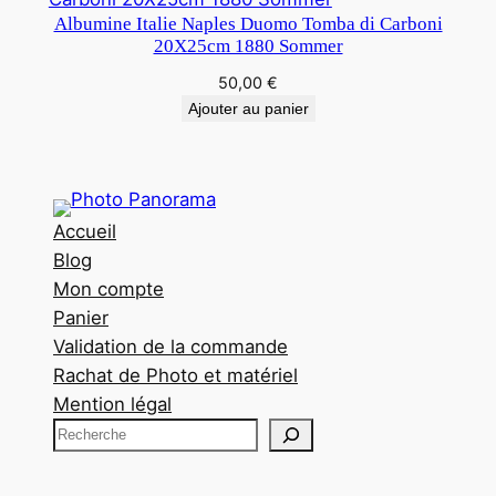
Albumine Italie Naples Duomo Tomba di Carboni
20X25cm 1880 Sommer
50,00
€
Ajouter au panier
Accueil
Blog
Mon compte
Panier
Validation de la commande
Rachat de Photo et matériel
Mention légal
R
e
c