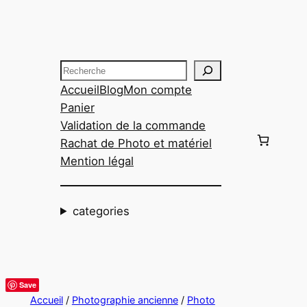
Aller
au
contenu
Recherche
Accueil
Blog
Mon compte
Panier
Validation de la commande
Rachat de Photo et matériel
Mention légal
categories
Save
Accueil
/
Photographie ancienne
/
Photo