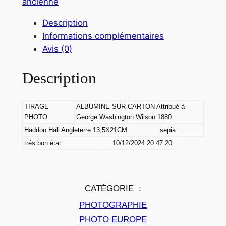
ancienne
a
n
Description
t
Informations complémentaires
i
Avis (0)
t
é
Description
d
e
TIRAGE
ALBUMINE SUR CARTON Attribué à
A
PHOTO
George Washington Wilson 1880
L
Haddon Hall Angleterre 13,5X21CM
sepia
B
trés bon état
10/12/2024 20:47:20
U
M
I
N
CATÉGORIE :
E
PHOTOGRAPHIE
A
PHOTO EUROPE