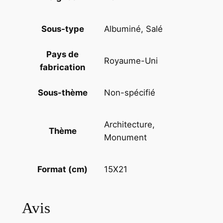
a
d
Albuminé, Salé
Sous-type
d
o
Pays de
n
Royaume-Uni
fabrication
H
a
Non-spécifié
Sous-thème
l
l
A
Architecture,
Thème
n
Monument
g
l
15X21
Format (cm)
e
t
e
Avis
r