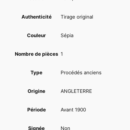
i
n
Tirage original
Authenticité
g
t
Sépia
Couleur
o
n
W
1
Nombre de pièces
i
l
Procédés anciens
Type
s
o
n
ANGLETERRE
Origine
1
8
Avant 1900
Période
8
0
H
Non
Signée